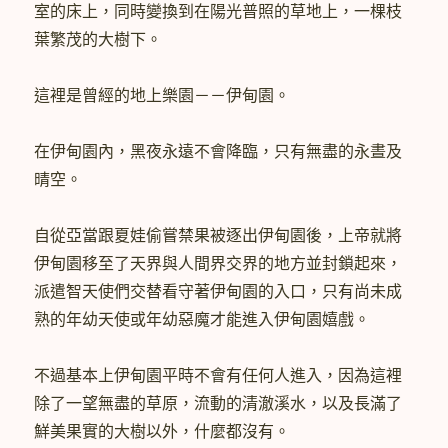
室的床上，同時變換到在陽光普照的草地上，一棵枝
葉繁茂的大樹下。
這裡是曾經的地上樂園－－伊甸園。
在伊甸園內，黑夜永遠不會降臨，只有無盡的永晝及
晴空。
自從亞當跟夏娃偷嘗禁果被逐出伊甸園後，上帝就將
伊甸園移至了天界與人間界交界的地方並封鎖起來，
派遣智天使們交替看守著伊甸園的入口，只有尚未成
熟的年幼天使或年幼惡魔才能進入伊甸園嬉戲。
不過基本上伊甸園平時不會有任何人進入，因為這裡
除了一望無盡的草原，流動的清澈溪水，以及長滿了
鮮美果實的大樹以外，什麼都沒有。