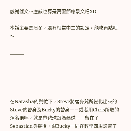
感謝催文～應該也算是萬聖節應景文吧XD
本話主要是盾冬，還有相當中二的設定，能吃再點吧
～
＿＿＿
在Natasha的幫忙下，Steve將替身咒所變化出來的
Steve的替身及Bucky的替身－－或者用Chris所取的
渾名稱呼，就是爸爸球跟媽媽球－－留在了
Sebastian身邊後，跟Bucky一同在教堂四周設置了