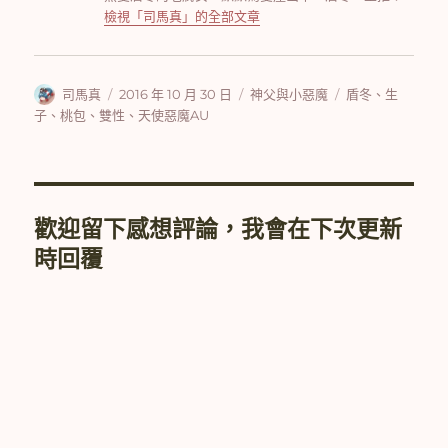
檢視「司馬真」的全部文章
作
發
分
標
司馬真
2016 年 10 月 30 日
神父與小惡魔
盾冬
、
生
者
佈
類
籤
子
、
桃包
、
雙性
、
天使惡魔AU
日
期:
歡迎留下感想評論，我會在下次更新
時回覆