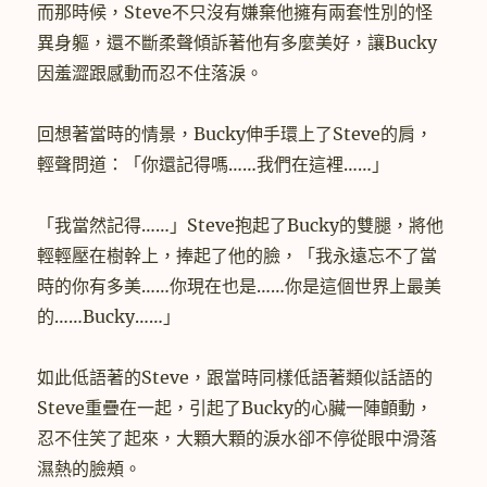
而那時候，Steve不只沒有嫌棄他擁有兩套性別的怪
異身軀，還不斷柔聲傾訴著他有多麼美好，讓Bucky
因羞澀跟感動而忍不住落淚。
回想著當時的情景，Bucky伸手環上了Steve的肩，
輕聲問道：「你還記得嗎……我們在這裡……」
「我當然記得……」Steve抱起了Bucky的雙腿，將他
輕輕壓在樹幹上，捧起了他的臉，「我永遠忘不了當
時的你有多美……你現在也是……你是這個世界上最美
的……Bucky……」
如此低語著的Steve，跟當時同樣低語著類似話語的
Steve重疊在一起，引起了Bucky的心臟一陣顫動，
忍不住笑了起來，大顆大顆的淚水卻不停從眼中滑落
濕熱的臉頰。