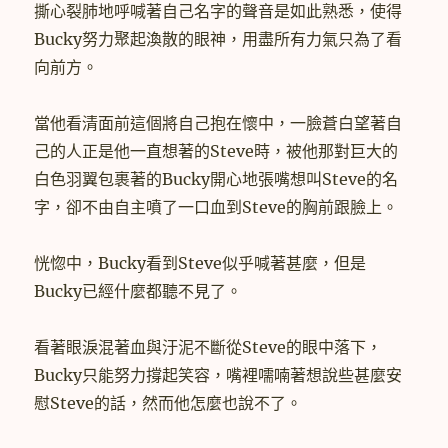
撕心裂肺地呼喊著自己名字的聲音是如此熟悉，使得
Bucky努力聚起渙散的眼神，用盡所有力氣只為了看
向前方。
當他看清面前這個將自己抱在懷中，一臉蒼白望著自
己的人正是他一直想著的Steve時，被他那對巨大的
白色羽翼包裹著的Bucky開心地張嘴想叫Steve的名
字，卻不由自主噴了一口血到Steve的胸前跟臉上。
恍惚中，Bucky看到Steve似乎喊著甚麼，但是
Bucky已經什麼都聽不見了。
看著眼淚混著血與汙泥不斷從Steve的眼中落下，
Bucky只能努力撐起笑容，嘴裡嚅喃著想說些甚麼安
慰Steve的話，然而他怎麼也說不了。