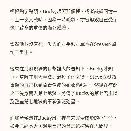
輕輕點了點頭，Bucky想著那個夢，或者該說回憶－
－上一次大戰時，因為一時疏忽，才會導致自己受了
幾乎致命的重傷的瀕死體驗。
當然他並沒有死，失去的左手跟左翼也在Steve的幫
忙下重生。
後來在其他現場的目擊證人的告知下，Bucky才知
道，當時在用大量法力治療了他之後，Steve立刻將
重傷的自己送到負責治癒的布魯斯那裡，然後在盛怒
之下隻身闖入第七地獄，將傷了Bucky的第七君主以
及整座第七地獄的軍勢消滅殆盡。
而那時候還在Bucky肚子裡尚未完全成形的小生命，
如今已經長大，還用自己的意志選擇留在人間界。