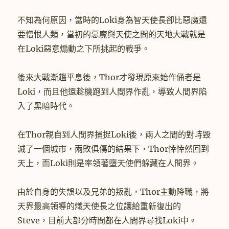
不知為何原因，當時的Loki身為智天使長卻比惡魔還
要憎恨人類，當初的惡魔與天使之間的天地大戰就是
在Loki惡意煽動之下所挑起的戰爭。
後來大戰漸趨平息後，Thor才發現原來始作俑者是
Loki，而且他還趁機跑到人間界作亂，導致人間界陷
入了黑暗時代。
在Thor親自到人間界捕捉Loki後，兩人之間的對峙毀
滅了一個城市，兩敗俱傷的結果下，Thor悻悻然回到
天上，而Loki則是率領著墮天使們躲藏在人間界。
由於自身的失誤以及兄弟的叛亂，Thor主動降職，將
天界最高領導的熾天使長之位讓給重新復出的
Steve，目前大部分時間都在人間界尋找Loki中。