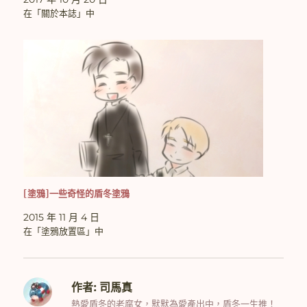
在「關於本誌」中
[塗鴉]一些奇怪的盾冬塗鴉
2015 年 11 月 4 日
在「塗鴉放置區」中
作者:
司馬真
熱愛盾冬的老腐女，默默為愛產出中，盾冬一生推！