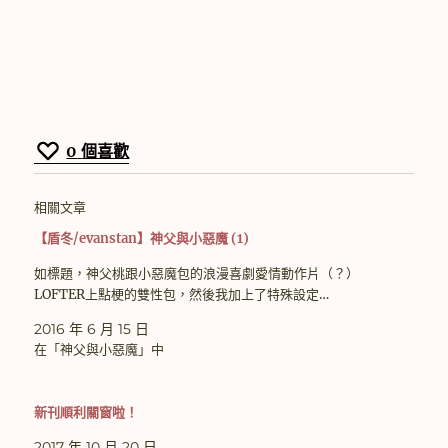
0
個喜歡
相關文章
【盾冬/evanstan】神父與小惡魔 (1)
如標題，神父桃跟小惡魔包的浪漫喜劇愛情動作片（？）
LOFTER上點梗的雙性包，然後我加上了特殊設定…
2016 年 6 月 15 日
在「神父與小惡魔」中
新刊順利關窗啦！
2017 年 10 月 20 日