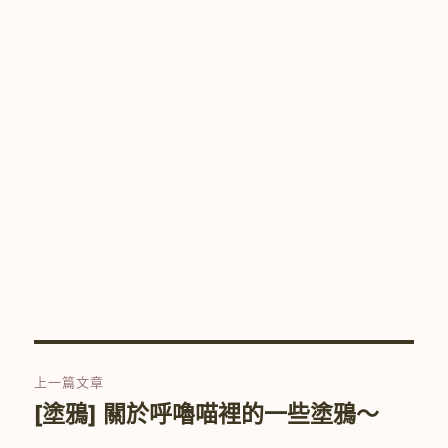
文
上一篇文章
章
[塗鴉] 關於呼嚕喵裡的一些塗鴉～
上
一
導