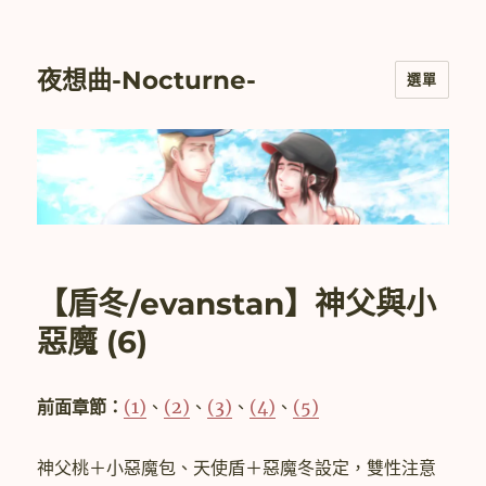
夜想曲-Nocturne-
選單
【盾冬/evanstan】神父與小
惡魔 (6)
前面章節：
(1)
、
(2)
、
(3)
、
(4)
、
(5)
神父桃＋小惡魔包、天使盾＋惡魔冬設定，雙性注意