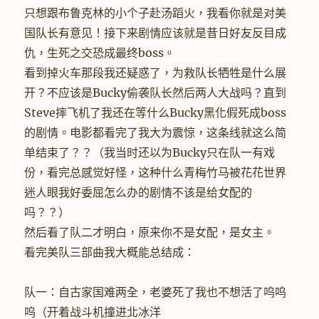
只想跟布鲁克林的小个子赴汤蹈火，我看你就是对美
国队长有意见！接下来剧情应该就是昔日好友反目成
仇，生死之交恐成最终boss。
看到掉火车那段我还疑惑了，为救队长牺牲是什么展
开？不应该是Bucky偷袭队长然后两人大战吗？直到
Steve摔飞机了我还在等什么Bucky黑化假死成boss
的剧情。电影都看完了我大为震惊，这条线就这么简
单结束了？？（我当时还以为Bucky只在队一有戏
份，看完总感觉好怪，这种什么青梅竹马被花花世界
迷人眼我好委屈怎么办的剧情不该是给女配的
吗？？）
然后看了队二才明白，原来你不是女配，是女主。
看完美队三部曲我大概能总结成：
队一：自古家国难两全，老婆死了我也不想活了呜呜
呜（开着战斗机撞进北冰洋