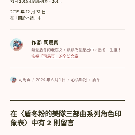
31日 2016年的新列表、201…
2015 年 12 月 31 日
在「關於本誌」中
作者:
司馬真
熱愛盾冬的老腐女，默默為愛產出中，盾冬一生推！
檢視「司馬真」的全部文章
作
發
分
標
司馬真
2024 年 6 月 1 日
心情雜記
盾冬
者
佈
類
籤
日
期:
在〈盾冬粉的美隊三部曲系列角色印
象表〉中有 2 則留言