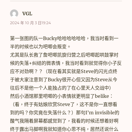
VGL
表
示:
2024 年 10 月 3 日19:24
第一张图的队一Bucky哈哈哈哈哈哈，我当时看到一
半的时候也以为吧唧会叛变。
尤其是队长救了詹吧唧凯旋归营之后吧唧起哄鼓掌时
候的失落+纠结的微表情，我当时看到就觉得你小子反
应不对劲啊？？（现在看其实就是Steve的闪光点终
于被大家注意到了Bucky很开心但又因为Steve从今
往后不是他一个人能独占的了在心里天人交战中）
然后小酒馆那里吧唧的小表情就更明显了belike：
（看，终于有姑娘欣赏Steve了，这不是你一直想看
到的吗？你究竟在失落什么？）那句I’m invisible的
酸气我隔着屏幕都感觉到了，我看的时候还想着好啊
终于露出马脚啊我就知道你心思不纯，居然还说什么