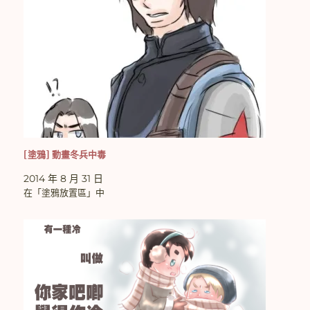
[塗鴉] 動畫冬兵中毒
2014 年 8 月 31 日
在「塗鴉放置區」中