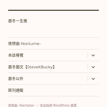
盾冬一生推
夜想曲-Nocturne-
展
本誌導覽
開
子
選
展
盾冬圖文【SteveXBucky】
單
開
子
選
展
盾冬以外
單
開
子
選
既刊通販
單
夜想曲-Nocturne-
本站採用 WordPress 建置