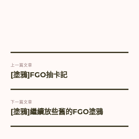
文
上一篇文章
章
[塗鴉]FGO抽卡記
上
一
導
篇
覽
文
下一篇文章
章:
[塗鴉]繼續放些舊的FGO塗鴉
下
一
篇
文