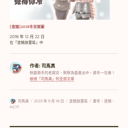
[塗鴉]2018冬至賀圖
2018 年 12 月 22 日
在「塗鴉放置區」中
作者:
司馬真
熱愛盾冬的老腐女，默默為愛產出中，盾冬一生推！
檢視「司馬真」的全部文章
作
發
分
標
司馬真
2023 年 9 月 18 日
塗鴉放置區
盾冬
、
塗鴉
、
者
佈
類
籤
NC17
日
期: