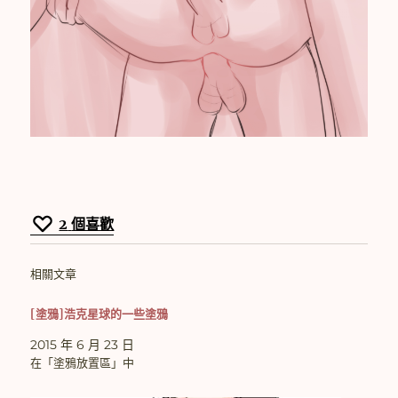
2
個喜歡
相關文章
[塗鴉]浩克星球的一些塗鴉
2015 年 6 月 23 日
在「塗鴉放置區」中