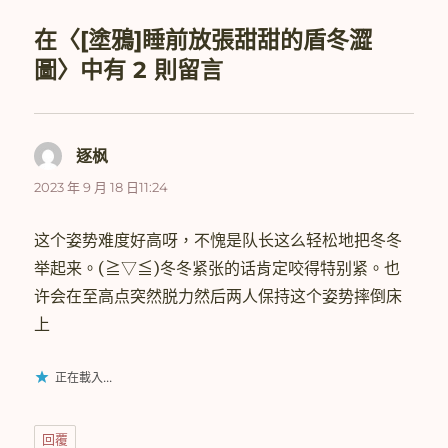
在〈[塗鴉]睡前放張甜甜的盾冬澀
圖〉中有 2 則留言
逐枫
表
示:
2023 年 9 月 18 日11:24
这个姿势难度好高呀，不愧是队长这么轻松地把冬冬
举起来。(≧▽≦)冬冬紧张的话肯定咬得特别紧。也
许会在至高点突然脱力然后两人保持这个姿势摔倒床
上
正在載入...
回覆