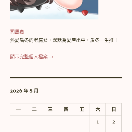
司馬真
熱愛盾冬的老腐女，默默為愛產出中，盾冬一生推！
顯示完整個人檔案 →
2026 年 8 月
一
二
三
四
五
六
日
1
2