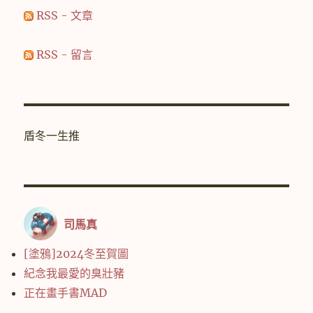
RSS - 文章
RSS - 留言
盾冬一生推
司馬真
[塗鴉]2024冬至賀圖
紀念我最愛的臭壯豬
正在畫手書MAD