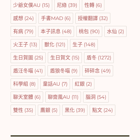
少爺女僕AU
(15)
尼綠
(39)
性轉
(6)
感想
(24)
手書MAD
(6)
授權翻譯
(32)
有病
(79)
本子訊息
(48)
桃包
(90)
水仙
(2)
火王子
(13)
獸化
(121)
生子
(148)
生日賀圖
(25)
生日賀文
(15)
盾冬
(1272)
盾汪冬喵
(41)
盾狼冬喵
(9)
碎碎念
(49)
科學組
(8)
童話AU
(7)
紅銀
(2)
聊天室體
(6)
聊齋風AU
(11)
腦洞
(54)
雙性
(35)
鷹銀
(5)
黑化
(39)
點文
(24)