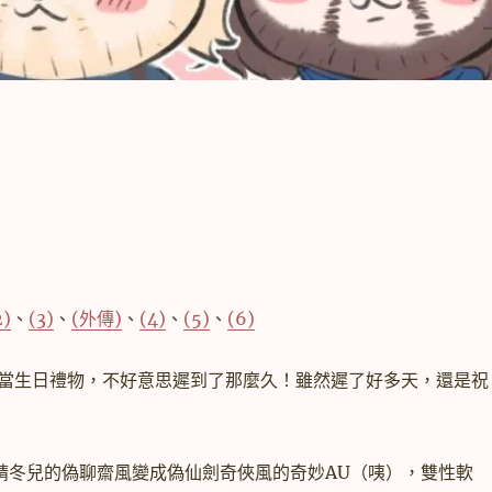
2)
、
(3)
、
(外傳)
、
(4)
、
(5)
、
(6)
當生日禮物，不好意思遲到了那麼久！雖然遲了好多天，還是祝
精冬兒的偽聊齋風變成偽仙劍奇俠風的奇妙AU（咦），雙性軟