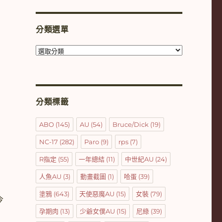
分類選單
分
類
選
單
分類標籤
ABO
(145)
AU
(54)
Bruce/Dick
(19)
NC-17
(282)
Paro
(9)
rps
(7)
R指定
(55)
一年總結
(11)
中世紀AU
(24)
人魚AU
(3)
動畫截圖
(1)
哈蛋
(39)
塗鴉
(643)
天使惡魔AU
(15)
女裝
(79)
今
孕期肉
(13)
少爺女僕AU
(15)
尼綠
(39)