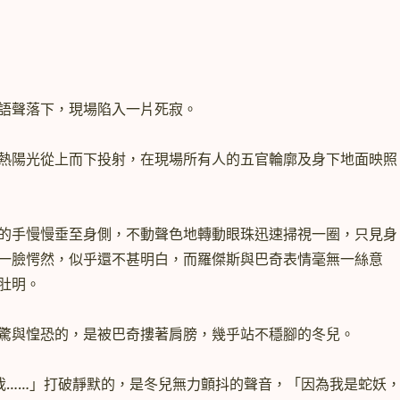
聲落下，現場陷入一片死寂。
陽光從上而下投射，在現場所有人的五官輪廓及身下地面映照
手慢慢垂至身側，不動聲色地轉動眼珠迅速掃視一圈，只見身
一臉愕然，似乎還不甚明白，而羅傑斯與巴奇表情毫無一絲意
肚明。
與惶恐的，是被巴奇摟著肩膀，幾乎站不穩腳的冬兒。
……」打破靜默的，是冬兒無力顫抖的聲音，「因為我是蛇妖