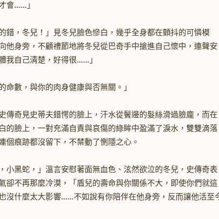
才會……」
錯，冬兒！」見冬兒臉色慘白，幾乎全身都在顫抖的可憐模
向他身旁，不顧禮節地將冬兒從巴奇手中搶進自己懷中，連聲安
體我自己清楚，好得很……」
命數，與你的肉身健康與否無關。」
傳奇見史蒂夫錯愕的臉上，汗水從鬢邊的髮絲滑過臉龐，而在
白的臉上，一對充滿自責與哀傷的綠眸中盈滿了淚水，雙雙滴落
連個痕跡都沒留下，不禁動了惻隱之心。
小黑蛇，」溫言安慰著面無血色、泫然欲泣的冬兒，史傳奇表
氣卻不再那麼冷漠，「盾兒的壽命與你關係不大，即使你們就這
也沒什麼太大影響……不如說有你陪伴在他身旁，反而讓他活至