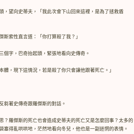
，望向史蒂夫，「我此次會下山回來這裡，是為了拯救盾
斯索性直言道：「你打算殺了我？」
個字，巴奇抬起頭，緊張地看向史傳奇。
體，現下這情況，若是殺了你只會讓他跟著死亡。」
」
芻著史傳奇跟羅傑斯的對話。
？羅傑斯的死亡也會造成史蒂夫的死亡又是怎麼回事？太多的
袋塞得亂哄哄地，茫然地看向冬兒，他也是一副迷惘的表情。