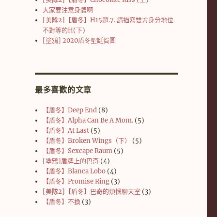
大家要注意身體啊
[美隊2]【盾冬】H15題.7. 請描寫雙方身分地位
不對等的H(下)
[塗鴉] 2020盾冬聖誕賀圖
最多喜歡的文章
【盾冬】Deep End
(8)
【盾冬】Alpha Can Be A Mom.
(5)
【盾冬】At Last
(5)
【盾冬】Broken Wings（下）
(5)
【盾冬】Sexcape Raum
(5)
[塗鴉]盾牌上的巴奇
(4)
【盾冬】Blanca Lobo
(4)
【盾冬】Promise Ring
(3)
[美隊2]【盾冬】巴奇的煩惱聊天室
(3)
【盾冬】不換
(3)