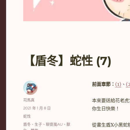
【盾冬】蛇性 (7)
前面章節：
(1)
、
(
作
司馬真
本來要送給花老虎
者
發
2021 年 1 月 8 日
你生日快樂！
佈
分
蛇性
日
類
標
盾冬
、
生子
、
聊齋風AU
、
獸
從書生盾X小黑蛇
期: