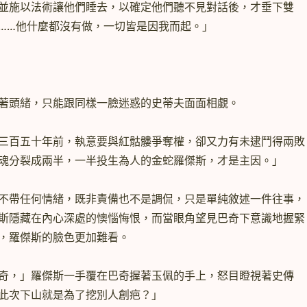
並施以法術讓他們睡去，以確定他們聽不見對話後，才垂下雙
……他什麼都沒有做，一切皆是因我而起。」
頭緒，只能跟同樣一臉迷惑的史蒂夫面面相覷。
百五十年前，執意要與紅骷髏爭奪權，卻又力有未逮鬥得兩敗
魂分裂成兩半，一半投生為人的金蛇羅傑斯，才是主因。」
帶任何情緒，既非責備也不是調侃，只是單純敘述一件往事，
斯隱藏在內心深處的懊惱悔恨，而當眼角望見巴奇下意識地握緊
，羅傑斯的臉色更加難看。
，」羅傑斯一手覆在巴奇握著玉佩的手上，怒目瞪視著史傳
此次下山就是為了挖別人創疤？」