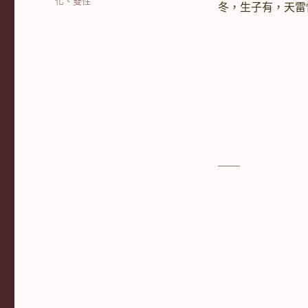
籤
化
、
雙性
冬，生子有，天
＿＿