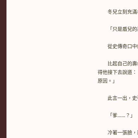
冬兒立刻充滿希
「只是盾兒的壽
從史傳奇口中繼
比起自己的壽命
得他接下去說道：
原因。」
此言一出，史蒂
「爹……？」
冷著一張臉，羅