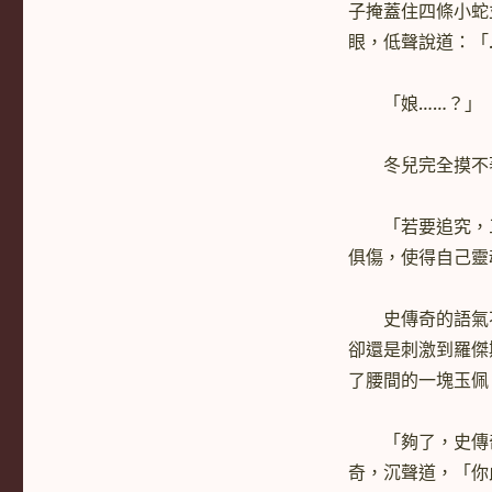
子掩蓋住四條小蛇
眼，低聲說道：「
「娘……？」
冬兒完全摸不著
「若要追究，三
俱傷，使得自己靈
史傳奇的語氣不
卻還是刺激到羅傑
了腰間的一塊玉佩
「夠了，史傳奇
奇，沉聲道，「你