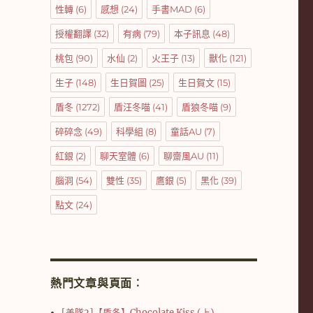
性轉
(6)
感想
(24)
手書MAD
(6)
授權翻譯
(32)
有病
(79)
本子訊息
(48)
桃包
(90)
水仙
(2)
火王子
(13)
獸化
(121)
生子
(148)
生日賀圖
(25)
生日賀文
(15)
盾冬
(1272)
盾汪冬喵
(41)
盾狼冬喵
(9)
碎碎念
(49)
科學組
(8)
童話AU
(7)
紅銀
(2)
聊天室體
(6)
聊齋風AU
(11)
腦洞
(54)
雙性
(35)
鷹銀
(5)
黑化
(39)
點文
(24)
熱門文章與頁面︰
[美隊2]【盾冬】Chocolate Kiss (上)