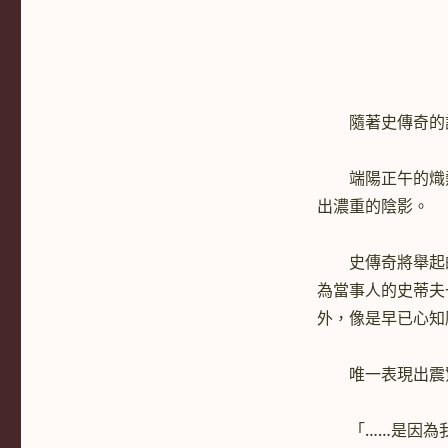
隨著史傳奇的語
端陽正午的熾熱
出濃重的陰影。
史傳奇將舉起的
為當事人的史蒂夫
外，像是早已心知
唯一表現出震驚
「……是因為我