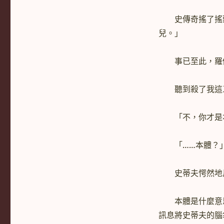
史傳奇搖了搖頭
兒。」
事已至此，羅傑
聽到殺了我這三
「不，你才是本
「……本體？
史蒂夫愕然地反
本體是什麼意思
訊息將史蒂夫的腦