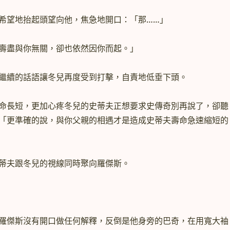
望地抬起頭望向他，焦急地開口：「那……」
盡與你無關，卻也依然因你而起。」
續的話語讓冬兒再度受到打擊，自責地低垂下頭。
長短，更加心疼冬兒的史蒂夫正想要求史傳奇別再說了，卻聽
「更準確的說，與你父親的相遇才是造成史蒂夫壽命急速縮短的
夫跟冬兒的視線同時聚向羅傑斯。
傑斯沒有開口做任何解釋，反倒是他身旁的巴奇，在用寬大袖