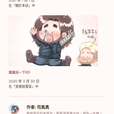
2021 年 1 月 1 日
在「關於本誌」中
跟風玩一下XD
2020 年 3 月 30 日
在「塗鴉放置區」中
作者:
司馬真
熱愛盾冬的老腐女，默默為愛產出中，盾冬一生推！