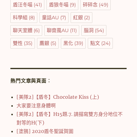
盾汪冬喵
(41)
盾狼冬喵
(9)
碎碎念
(49)
科學組
(8)
童話AU
(7)
紅銀
(2)
聊天室體
(6)
聊齋風AU
(11)
腦洞
(54)
雙性
(35)
鷹銀
(5)
黑化
(39)
點文
(24)
熱門文章與頁面︰
[美隊2]【盾冬】Chocolate Kiss (上)
大家要注意身體啊
[美隊2]【盾冬】H15題.7. 請描寫雙方身分地位不
對等的H(下)
[塗鴉] 2020盾冬聖誕賀圖