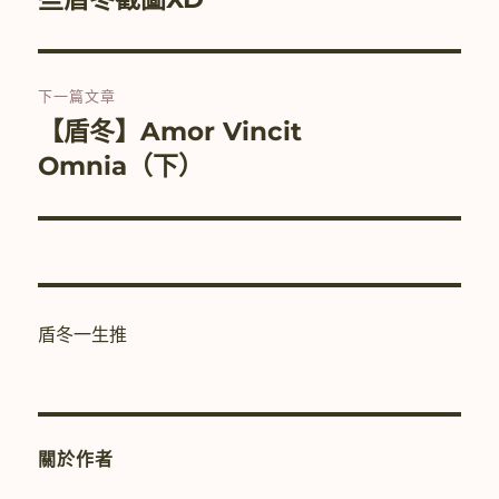
導
篇
覽
文
章:
下一篇文章
【盾冬】Amor Vincit
下
一
Omnia（下）
篇
文
章:
盾冬一生推
關於作者