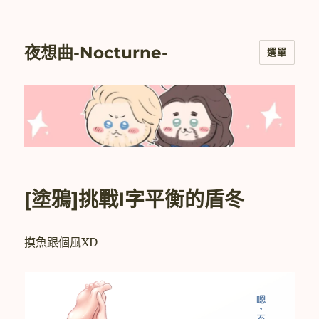
夜想曲-Nocturne-
選單
[塗鴉]挑戰I字平衡的盾冬
摸魚跟個風XD