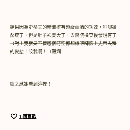
結果因為史蒂夫的精液擁有超級血清的功效，吧唧雖
然瘦了，但是肚子卻變大了，去醫院檢查後發現有了
（對！我就是不管哪個時空都想讓吧唧懷上史蒂夫種
的變態！咬我啊！（毆
爛
總之感謝看到這裡！
1
個喜歡