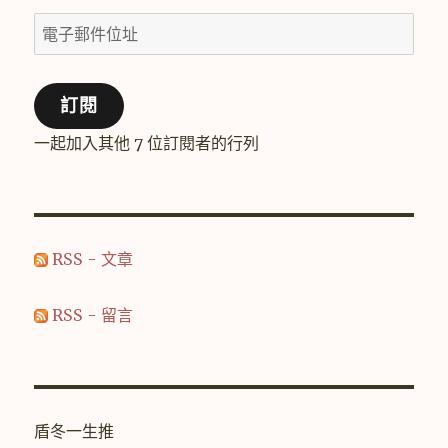
電
子
郵
訂閱
件
位
一起加入其他 7 位訂閱者的行列
址
RSS - 文章
RSS - 留言
盾冬一生推