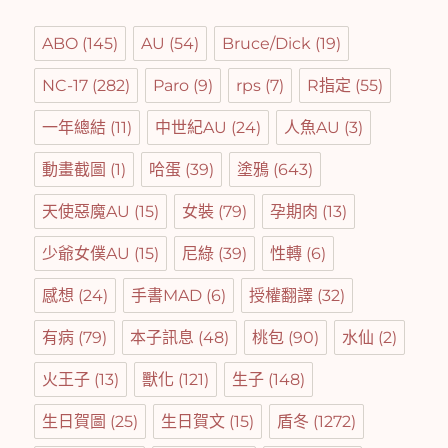
ABO
(145)
AU
(54)
Bruce/Dick
(19)
NC-17
(282)
Paro
(9)
rps
(7)
R指定
(55)
一年總結
(11)
中世紀AU
(24)
人魚AU
(3)
動畫截圖
(1)
哈蛋
(39)
塗鴉
(643)
天使惡魔AU
(15)
女裝
(79)
孕期肉
(13)
少爺女僕AU
(15)
尼綠
(39)
性轉
(6)
感想
(24)
手書MAD
(6)
授權翻譯
(32)
有病
(79)
本子訊息
(48)
桃包
(90)
水仙
(2)
火王子
(13)
獸化
(121)
生子
(148)
生日賀圖
(25)
生日賀文
(15)
盾冬
(1272)