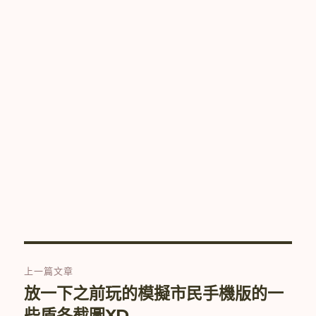
文
上一篇文章
章
放一下之前玩的模擬市民手機版的一
上
一
些盾冬截圖XD