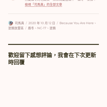
檢視「司馬真」的全部文章
作
發
分
司馬真
2020 年 10 月 12 日
Because You Are Here
、
者
佈
類
標
塗鴉放置區
盾冬
、
NC-17
、
塗鴉
日
籤
期:
歡迎留下感想評論，我會在下次更新
時回覆