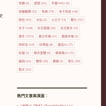
性轉
(6)
感想
(24)
手書MAD
(6)
授權翻譯
(32)
有病
(79)
本子訊息
(48)
史
桃包
(90)
水仙
(2)
火王子
(13)
獸化
(121)
生子
(148)
生日賀圖
(25)
生日賀文
(15)
盾冬
(1272)
盾汪冬喵
(41)
盾狼冬喵
(9)
碎碎念
(49)
科學組
(8)
童話AU
(7)
紅銀
(2)
聊天室體
(6)
聊齋風AU
(11)
腦洞
(54)
雙性
(35)
鷹銀
(5)
黑化
(39)
點文
(24)
熱門文章與頁面︰
[美隊2]【盾冬】Chocolate Kiss (上)