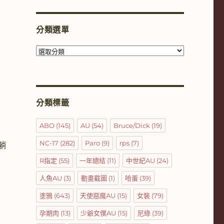
分類選單
分
類
選
單
分類標籤
ABO
(145)
AU
(54)
Bruce/Dick
(19)
NC-17
(282)
Paro
(9)
rps
(7)
躺
R指定
(55)
一年總結
(11)
中世紀AU
(24)
人魚AU
(3)
動畫截圖
(1)
哈蛋
(39)
塗鴉
(643)
天使惡魔AU
(15)
女裝
(79)
孕期肉
(13)
少爺女僕AU
(15)
尼綠
(39)