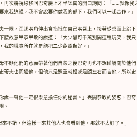
，再次將視線移回巴奇臉上才半認真的開口詢問：「……就像我
要來我這裡，我不會說要你做我的部下，我們可以一起合作。」
夫一眼，歪起嘴角伸出食指抵在自己嘴唇上，接著從桌面上跳下
下腰故意畢恭畢敬的說道：「大少爺可千萬別開這種玩笑，我只
，我的職責所在就是能把二少爺照顧好。」
母不顧他們的意願帶著他們自殺之後巴奇再也不想碰觸關於他們
史蒂夫也問過他，但他只是避重就輕或是顧左右而言他，所以史
你說一聲他一定很樂意擔任你的秘書。」丟開恭敬的姿態，巴奇
眼。
起來不錯，但這樣一來其他人也會看到他，那就不太好了。」