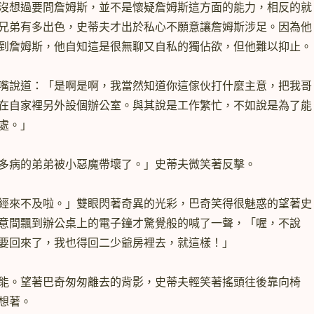
沒想過要問詹姆斯，並不是懷疑詹姆斯這方面的能力，相反的就
兄弟有多出色，史蒂夫才出於私心不願意讓詹姆斯涉足。因為他
到詹姆斯，他自知這是很無聊又自私的獨佔欲，但他難以抑止。
嘴說道：「是啊是啊，我當然知道你這傢伙打什麼主意，把我哥
在自家裡另外設個辦公室。與其說是工作繁忙，不如說是為了能
處。」
多病的弟弟被小惡魔帶壞了。」史蒂夫微笑著反擊。
經來不及啦。」雙眼閃著奇異的光彩，巴奇笑得很魅惑的望著史
意間飄到辦公桌上的電子鐘才驚覺般的喊了一聲，「喔，不說
要回來了，我也得回二少爺房裡去，就這樣！」
能。望著巴奇匆匆離去的背影，史蒂夫輕笑著搖頭往後靠向椅
想著。