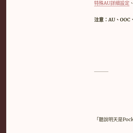
籤
特殊AU詳細設定
注意：AU、OO
＿＿＿
「聽說明天是Poc