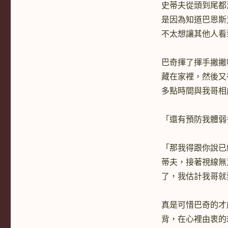
史蒂夫從頭到尾都
是因為知道巴恩斯
不太想讓其他人看
巴奇揮了揮手撇撇
藏在家裡，然後又
多點時間與我哥相
「還有預防我體弱
「那我得跟你說已
蒂夫，接著視線無
了，我估計我哥就
真是可惜巴奇的才
背，在心裡由衷的