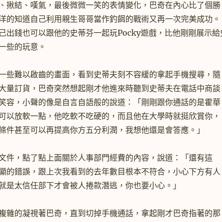
、揪結、嘆氣，最後微微一笑的表情變化，巴奇在內心比了個勝
洋的知道自己利用親生哥哥當作釣餌的戰術又再一次完美成功。
己出錢也可以跟他的史蒂芬一起玩Pocky遊戲，比他剛剛展示給
一些的玩意。
一些難以啟齒的畫面，看到史蒂夫刻不容緩的拿起手機搜尋，隨
大量訂貨，巴奇突然想起剛才他進來時聽到史蒂夫在電話中商談
笑容，小聲的像是自言自語般的說道：「剛剛跟你通話的是霍華
可以放軟一點，他吃軟不吃硬的，而且他在大學時就挺欣賞你，
條件甚至可以再提高你方五分利潤，我想他還是會答應。」
文件，點了點上面關於人事部門經費的內容，說道：「還有這
顯的錯誤，跟上次我看到的去年數目根本不符合，小心下方有人
就是太信任部下才會被人捲款潛逃，你也要小心。」
複雜的凝視著巴奇，直到切掉手機通話，拿起剛才巴奇指著的那