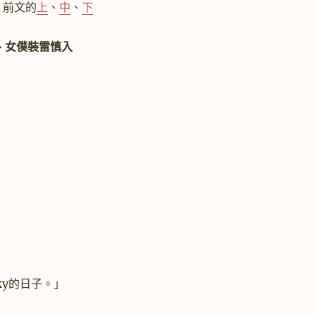
、前文的
上
、
中
、
下
C、女僕裝雷慎入
ky的日子。」