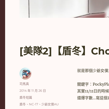
[美隊2]【盾冬】Choco
就是那個少爺女僕
作
司馬真
關鍵字：PockyP
者
發
2014 年 11 月 26 日
其實11/11日的
佈
分
盾冬短篇
還爆字數…寫這個
日
類
標
盾冬
、
NC-17
、
少爺女僕AU
期: