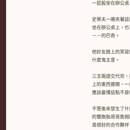
一屁股坐在辦公桌
史蒂夫一邊夾著話
坐在辦公桌上，也
－－的巴奇。
他好友臉上的笑容
什麼鬼主意。
三言兩語交代完，
上的東西挪開，一
應該最懂這點不是
不管後來發生了什
的雙胞胎哥哥詹姆
是很好的合作夥伴