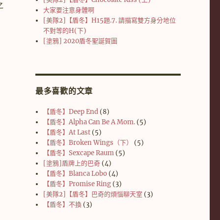
之
大家要注意身體啊
[美隊2]【盾冬】H15題.7. 請描寫雙方身分地位
不對等的H(下)
[塗鴉] 2020盾冬聖誕賀圖
最多喜歡的文章
【盾冬】Deep End
(8)
【盾冬】Alpha Can Be A Mom.
(5)
【盾冬】At Last
(5)
【盾冬】Broken Wings（下）
(5)
【盾冬】Sexcape Raum
(5)
[塗鴉]盾牌上的巴奇
(4)
【盾冬】Blanca Lobo
(4)
【盾冬】Promise Ring
(3)
[美隊2]【盾冬】巴奇的煩惱聊天室
(3)
【盾冬】不換
(3)