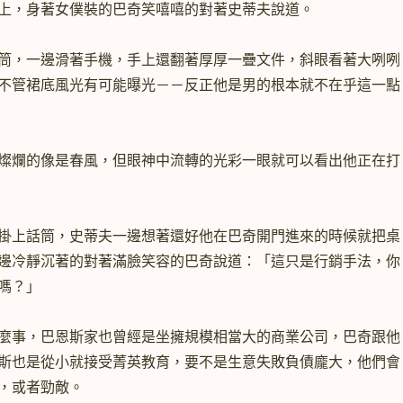
上，身著女僕裝的巴奇笑嘻嘻的對著史蒂夫說道。
筒，一邊滑著手機，手上還翻著厚厚一疊文件，斜眼看著大咧咧
不管裙底風光有可能曝光－－反正他是男的根本就不在乎這一點
燦爛的像是春風，但眼神中流轉的光彩一眼就可以看出他正在打
掛上話筒，史蒂夫一邊想著還好他在巴奇開門進來的時候就把桌
邊冷靜沉著的對著滿臉笑容的巴奇說道：「這只是行銷手法，你
嗎？」
麼事，巴恩斯家也曾經是坐擁規模相當大的商業公司，巴奇跟他
斯也是從小就接受菁英教育，要不是生意失敗負債龐大，他們會
，或者勁敵。