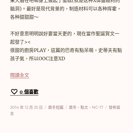
果大盾在吧唧身上做起了蛋糕(就是这种X体盛题材的
脑洞)。最好是现代背景的，制造材料可以各种挥霍，
各种甜甜甜～
不好意思明明說好要當天更的，現在當作聖誕賀文一
起發了><
很甜的廚房PLAY，這篇的巴奇有點呆萌，史蒂夫有點
孩子氣，所以OOC注意XD
〈[美隊2]【盾冬】I will be your man〉
閱讀全文
0
個喜歡
發
分
標
在
2014 年 12 月 25 日
盾冬短篇
盾冬
、
點文
、
NC-17
發佈留
佈
類
籤
〈[美
言
日
隊
期:
2]
【盾