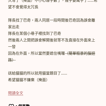
久等了（掩面）不小心爆字數了，幾乎要萬字了……希
望不會覺得太冗長
隊長找了巴奇，兩人同居一段時間後巴奇因為誤會離
家出走
隊長在某個小巷子裡找到了巴奇
然後兩人之間把誤會解開後就等不及直接在外面來上
一發
因為在外面，所以當然要遮住嘴囉
（簡單粗暴的腦迴
路）
送給貓貓的所以就用貓當題目了……
希望貓貓不嫌棄（掩面）
〈【盾冬】Stray Cat〉
閱讀全文