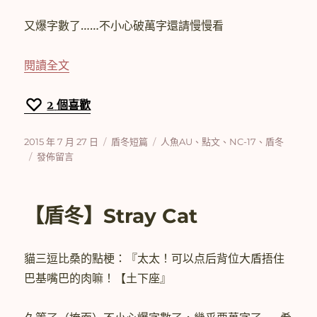
又爆字數了……不小心破萬字還請慢慢看
〈【盾冬】Aqua Marine〉
閱讀全文
2
個喜歡
發
分
標
2015 年 7 月 27 日
盾冬短篇
人魚AU
、
點文
、
NC-17
、
盾冬
佈
在
類
籤
發佈留言
日
〈【盾
期:
冬】
Aqua
【盾冬】Stray Cat
Marine〉
貓三逗比桑的點梗：『太太！可以点后背位大盾捂住
巴基嘴巴的肉嘛！【土下座』