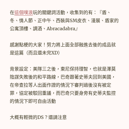
在
這個噗浪
玩的關鍵詞活動，收集到的有：『盾、
冬、情人節、正中午、西裝與SM皮衣、漫展、盾家的
公寓頂樓、調酒、Abracadabra
』
感謝點梗的大家！努力將上面全部融進去後的成品就
是這篇（而且還未完XD）
背景設定：美隊三之後，東尼保持理智，也就是澤莫
陰謀失敗後的和平路線，巴奇跟著史蒂夫回到美國，
在帝查拉等人出面作證的情況下審判過後沒有被定
罪，協定被駁回重議，而巴奇只要身旁有史蒂夫監控
的情況下即可自由活動
大概有輕微的DS？還請注意