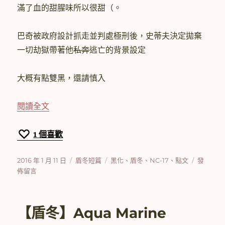
滿了血的甜腥味所以很甜（。
巴奇被政府設計抓走並判處極刑後，史蒂夫決定拋棄
一切劫獄帶著他
私奔
逃亡的背景設定
大概有點雙黑，還請慎入
〈【盾冬】My Bloody Honey〉
閱讀全文
1
個喜歡
發
分
標
在
2016 年 1 月 11 日
盾冬短篇
黑化
、
盾冬
、
NC-17
、
點文
發
佈
類
籤
〈【盾
佈留言
日
冬】
期:
My
Bloody
【盾冬】Aqua Marine
Honey