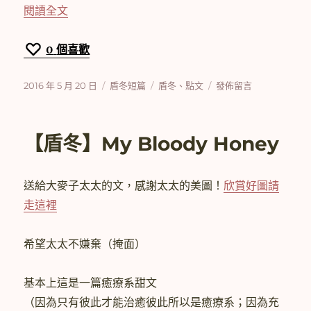
〈[美隊3]【盾冬】Between The Sheets（上）
閱讀全文
0
個喜歡
發
分
標
在
2016 年 5 月 20 日
盾冬短篇
盾冬
、
點文
發佈留言
佈
類
籤
〈[美
日
隊
期:
3]
【盾冬】My Bloody Honey
【盾
冬】
Between
送給大麥子太太的文，感謝太太的美圖！
欣賞好圖請
The
Sheets（上）〉
走這裡
希望太太不嫌棄（掩面）
基本上這是一篇癒療系甜文
（因為只有彼此才能治癒彼此所以是癒療系；因為充