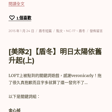
〈[美隊2]【盾冬】Hot Milk〉
閱讀全文
1
個喜歡
發
分
標
在
2015 年 1 月 24 日
盾冬短篇
點文
、
NC-17
、
盾冬
發佈留言
佈
類
籤
〈[美
日
隊
期:
2]
[美隊2]【盾冬】明日太陽依舊
【盾
冬】
升起(上)
Hot
Milk〉
LOFT上被點到的關鍵詞遊戲，感謝veronicarly！拖
了很久真抱歉而且字多就算了還一發完不了…
以下是關鍵詞組：
金心祯