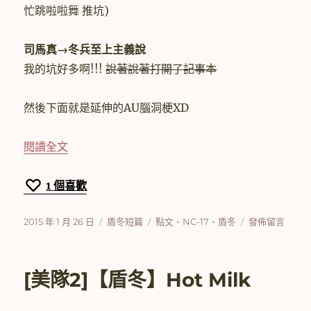
忙跳啦啦舞 推坑)
司馬真→冬兵至上主義說
我的坑好多啊!!!
說著說著打開了記事本
然後下面就是延伸的AU腦洞梗XD
〈[美隊2]【盾冬】Medicine Man〉
閱讀全文
1
個喜歡
發
分
標
在
2015 年 1 月 26 日
盾冬短篇
點文
、
NC-17
、
盾冬
發佈留言
佈
類
籤
〈[美
日
隊
期:
2]
[美隊2]【盾冬】Hot Milk
【盾
冬】
Medicine