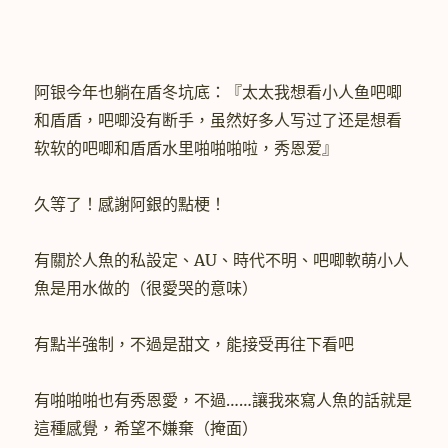
阿银今年也躺在盾冬坑底：『太太我想看小人鱼吧唧
和盾盾，吧唧没有断手，虽然好多人写过了还是想看
软软的吧唧和盾盾水里啪啪啪啦，秀恩爱』
久等了！感謝阿銀的點梗！
有關於人魚的私設定、AU、時代不明、吧唧軟萌小人
魚是用水做的（很愛哭的意味）
有點半強制，不過是甜文，能接受再往下看吧
有啪啪啪也有秀恩愛，不過……讓我來寫人魚的話就是
這種感覺，希望不嫌棄（掩面）