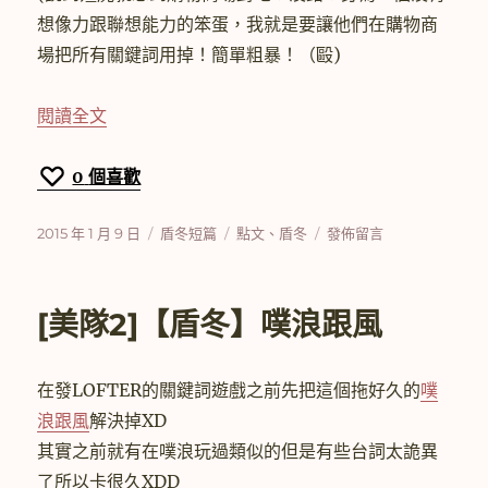
想像力跟聯想能力的笨蛋，我就是要讓他們在購物商
場把所有關鍵詞用掉！簡單粗暴！（毆)
〈[美隊2]【盾冬】明日太陽依舊升起(上)〉
閱讀全文
0
個喜歡
發
分
標
在
2015 年 1 月 9 日
盾冬短篇
點文
、
盾冬
發佈留言
佈
類
籤
〈[美
日
隊
期:
2]
[美隊2]【盾冬】噗浪跟風
【盾
冬】
明
在發LOFTER的關鍵詞遊戲之前先把這個拖好久的
噗
日
太
浪跟風
解決掉XD
陽
其實之前就有在噗浪玩過類似的但是有些台詞太詭異
依
了所以卡很久XDD
舊