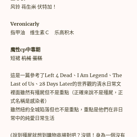
风铃
花生米
伏特加！
Veronicarly
指甲油 维生素Ｃ 乐高积木
魔性cp中毒期
短裙
机械
蛋糕
這是一篇參考了Left 4 Dead、I Am Legend、The
Last of Us、28 Days Later的世界觀的清水日常文
裡面雖然有殭屍但不是重點（正確來說不是殭屍，正
式名稱是感染者）
雖然紐約全城陷落但也不是重點，重點是他們在非日
常中的純愛日常生活
(說到殭屍就想到購物商場對吧？沒錯！身為一個沒有