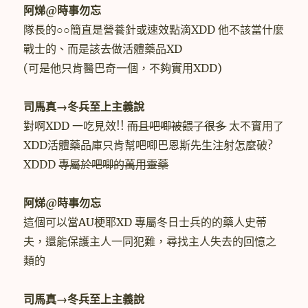
阿焍@時事勿忘
隊長的○○簡直是營養針或速效點滴XDD 他不該當什麼
戰士的、而是該去做活體藥品XD
(可是他只肯醫巴奇一個，不夠實用XDD)
司馬真→冬兵至上主義說
對啊XDD 一吃見效!!
而且吧唧被餵了很多
太不實用了
XDD活體藥品庫只肯幫吧唧巴恩斯先生注射怎麼破?
XDDD
專屬於吧唧的萬用靈藥
阿焍@時事勿忘
這個可以當AU梗耶XD 專屬冬日士兵的的藥人史蒂
夫，還能保護主人一同犯難，尋找主人失去的回憶之
類的
司馬真→冬兵至上主義說