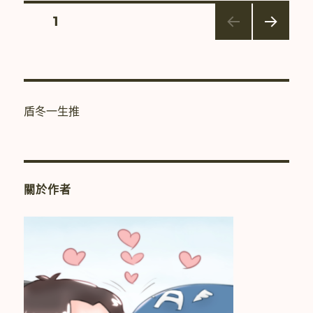
冬】
文
頁次
1
I
will
下一
章
be
頁
your
分
man〉
盾冬一生推
頁
關於作者