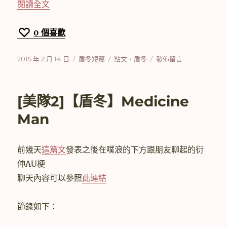
〈[美隊2]【盾冬】Now and forever〉
閱讀全文
0
個喜歡
發
分
標
在
2015 年 2 月 14 日
盾冬短篇
點文
、
盾冬
發佈留言
佈
類
籤
〈[美
日
隊
期:
2]
[美隊2]【盾冬】Medicine
【盾
冬】
Man
Now
and
forever〉
前幾天
這篇文
發表之後在噗浪的下方跟朋友聊起的衍
伸AU梗
聊天內容可以參照
此連結
節錄如下：