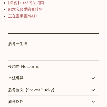
[塗鴉]2024冬至賀圖
紀念我最愛的臭壯豬
正在畫手書MAD
盾冬一生推
夜想曲-Nocturne-
展
本誌導覽
開
子
選
展
盾冬圖文【SteveXBucky】
單
開
子
選
展
盾冬以外
單
開