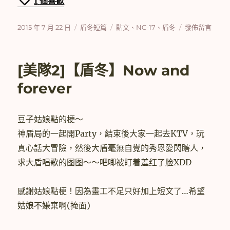
1
個喜歡
發
分
標
在
2015 年 7 月 22 日
盾冬短篇
點文
、
NC-17
、
盾冬
發佈留言
佈
類
籤
〈【盾
日
冬】
期:
Stray
[美隊2]【盾冬】Now and
Cat〉
forever
豆子姑娘點的梗～
神盾局的一起開Party，結束後大家一起去KTV，玩
真心話大冒險，然後大盾毫無自覺的秀恩愛閃瞎人，
求大盾唱歌的图图～～吧唧被盯着羞红了脸XDD
感謝姑娘點梗！因為畫工不足只好加上短文了…希望
姑娘不嫌棄啊(掩面)