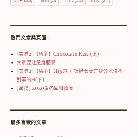
雙性
(35)
鷹銀
(5)
黑化
(39)
點文
(24)
熱門文章與頁面︰
[美隊2]【盾冬】Chocolate Kiss (上)
大家要注意身體啊
[美隊2]【盾冬】H15題.7. 請描寫雙方身分地位不
對等的H(下)
[塗鴉] 2020盾冬聖誕賀圖
最多喜歡的文章