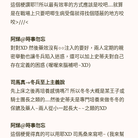
這個梗讚耶!!所以最有效率的方式應該是咬吧….就算
是在戰場上只要吧唧生病受傷就得找個隱蔽的地方咬
咬>///<
阿焍@時事勿忘
對對XD 然後藥效沒有○○注入的要好，兩人定期的親
密舉動也讓冬兵陷入迷惑，還可以加上史蒂夫對自己
存在定義的困惑 (喔喔來腦補吧~XD)
司馬真→冬兵至上主義說
先上床之後再培養感情嗎?! 所以冬冬大概是某王子或
騎士團長之類的….然後史蒂夫是專門培養來做冬冬的
保鑣及藥人~兩人從小一起長大~~之類的XD
阿焍@時事勿忘
這個梗覺得真的可以用耶XD 司馬桑來寫吧~ (我來幫