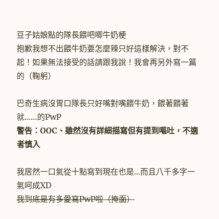
Man〉
豆子姑娘點的隊長餵吧唧牛奶梗
抱歉我想不出餵牛奶要怎麼辣只好這樣解決，對不
起！如果無法接受的話請跟我說！我會再另外寫一篇
的（鞠躬）
巴奇生病沒胃口隊長只好嘴對嘴餵牛奶，餵著餵著
就……的PwP
警告：OOC、雖然沒有詳細描寫但有提到嘔吐，不適
者慎入
我居然一口氣從十點寫到現在也是…而且八千多字一
氣呵成XD
我到底是有多愛寫PwP啦（掩面）