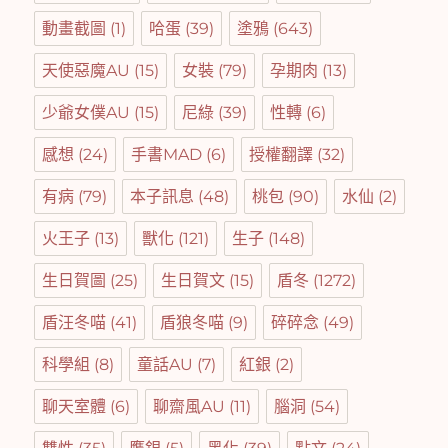
動畫截圖
(1)
哈蛋
(39)
塗鴉
(643)
天使惡魔AU
(15)
女裝
(79)
孕期肉
(13)
少爺女僕AU
(15)
尼綠
(39)
性轉
(6)
感想
(24)
手書MAD
(6)
授權翻譯
(32)
有病
(79)
本子訊息
(48)
桃包
(90)
水仙
(2)
火王子
(13)
獸化
(121)
生子
(148)
生日賀圖
(25)
生日賀文
(15)
盾冬
(1272)
盾汪冬喵
(41)
盾狼冬喵
(9)
碎碎念
(49)
科學組
(8)
童話AU
(7)
紅銀
(2)
聊天室體
(6)
聊齋風AU
(11)
腦洞
(54)