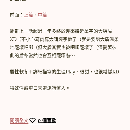
前面：
上篇
、
中篇
距離上一話超過一年多終於迎來將近萬字的大結局
XD（不小心寫肉寫太嗨爆字數了（就是要讓大盾溫柔
地寵壞吧唧（但大盾其實也被吧唧寵壞了（深愛著彼
此的盾冬當然也會互相寵壞啦～
雙性軟冬＋詳細描寫的生理Play、很甜，也很糟糕XD
特殊性癖重口天雷還請慎入。
〈【盾冬】Tenderness（下）完結〉
閱讀全文
0
個喜歡