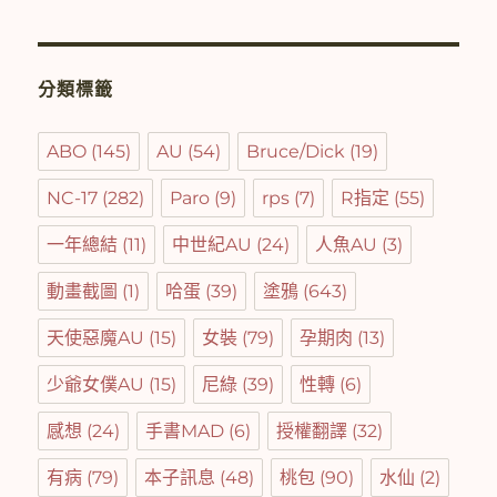
選
單
分類標籤
ABO
(145)
AU
(54)
Bruce/Dick
(19)
NC-17
(282)
Paro
(9)
rps
(7)
R指定
(55)
一年總結
(11)
中世紀AU
(24)
人魚AU
(3)
動畫截圖
(1)
哈蛋
(39)
塗鴉
(643)
天使惡魔AU
(15)
女裝
(79)
孕期肉
(13)
少爺女僕AU
(15)
尼綠
(39)
性轉
(6)
感想
(24)
手書MAD
(6)
授權翻譯
(32)
有病
(79)
本子訊息
(48)
桃包
(90)
水仙
(2)