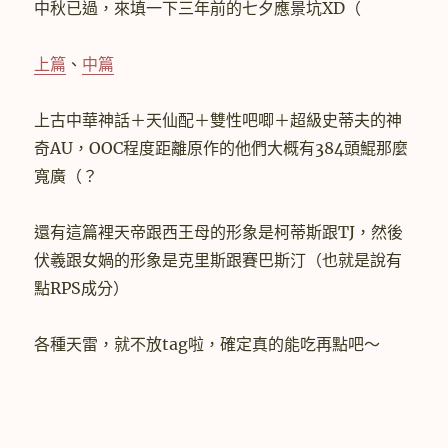
中秋已過，來填一下三年前的七夕應景坑XD（
上篇
、
中篇
上古中華神話＋天仙配＋雙性吧唧＋超級史蒂夫的神
奇AU，OOC程度距離原作的他們大概有384頭鯤那麼
寬廣（？
還有這篇裡天帝跟西王母的形象是柯蒂斯跟TJ，然後
伏羲跟女媧的形象是克里斯跟賽巴斯汀（也就是說有
點RPS成分）
各種天雷，就不放tag啦，確定真的能吃再點吧～