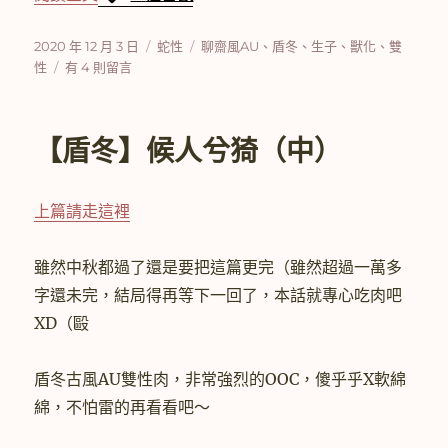
發
分
標
2020 年 12 月 3 日
蛇性
聊齋風AU
、
盾冬
、
生子
、
獸化
、
雙
佈
在
類
籤
性
有 4 則留言
日
〈【盾
期:
冬】
蛇
【盾冬】候人兮猗（中）
性
(6)〉
中
上篇請走這裡
雖然中秋都過了還是要把這篇更完（雖然超過一萬多
字還未完，結局得再等下一回了，本話就專心吃肉吧
XD（毆
盾冬古風AU雙性肉，非常強烈的OOC，傻乎乎X軟綿
綿，不怕雷的再看看吧～