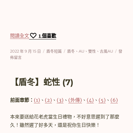
〈【盾冬】候人兮猗（下）〉
閱讀全文
1
個喜歡
發
分
標
在
2022 年 9 月 15 日
盾冬短篇
盾冬
、
AU
、
雙性
、
古風AU
發
佈
類
籤
〈【盾
佈留言
日
冬】
期:
候
人
【盾冬】蛇性 (7)
兮
猗
（下）
前面章節：
(1)
、
(2)
、
(3)
、
(外傳)
、
(4)
、
(5)
、
(6)
本來要送給花老虎當生日禮物，不好意思遲到了那麼
久！雖然遲了好多天，還是祝你生日快樂！