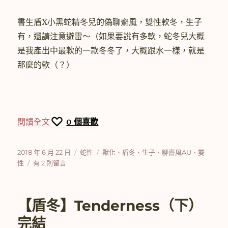
書生盾X小黑蛇精冬兒的偽聊齋風，雙性軟冬，生子
有，還請注意避雷～（如果要說有多軟，蛇冬兒大概
是我產出中最軟的一款冬冬了，大概跟水一樣，就是
那麼的軟（？）
〈【盾冬】蛇性 (5)〉
閱讀全文
0
個喜歡
發
分
標
2018 年 6 月 22 日
蛇性
獸化
、
盾冬
、
生子
、
聊齋風AU
、
雙
佈
在
類
籤
性
有 2 則留言
日
〈【盾
期:
冬】
蛇
【盾冬】Tenderness（下）
性
(5)〉
完結
中