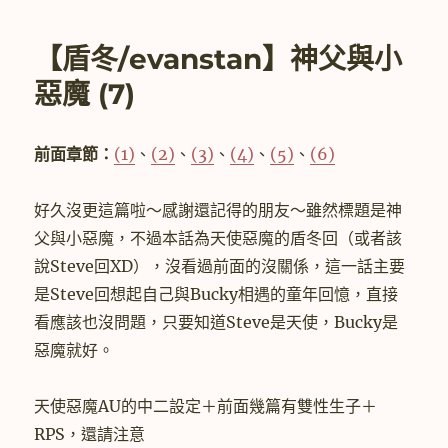
期:
鴉]
盾
【盾冬/evanstan】神父與小
冬
孕
惡魔 (7)
期
肉
＋
前面章節：
(1)
、
(2)
、
(3)
、
(4)
、
(5)
、
(6)
α〉
好久沒更這篇啦～感謝還記得的朋友～雖然標題是神
父與小惡魔，不過本話為天使惡魔的盾冬回（或者該
說Steve回XD），沒看過前面的沒關係，這一話主要
是Steve回想起自己與Bucky相遇的童年回憶，直接
看應該也沒問題，只要知道Steve是天使，Bucky是
惡魔就好。
天使惡魔AU的中二設定＋前面幾篇有雙性生子＋
RPS，還請注意