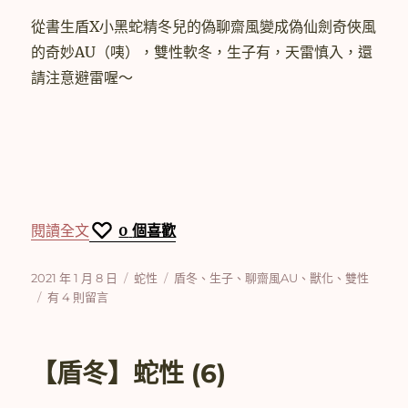
從書生盾X小黑蛇精冬兒的偽聊齋風變成偽仙劍奇俠風
的奇妙AU（咦），雙性軟冬，生子有，天雷慎入，還
請注意避雷喔～
〈【盾冬】蛇性 (7)〉
閱讀全文
0
個喜歡
發
分
標
2021 年 1 月 8 日
蛇性
盾冬
、
生子
、
聊齋風AU
、
獸化
、
雙性
佈
在
類
籤
有 4 則留言
日
〈【盾
期:
冬】
蛇
【盾冬】蛇性 (6)
性
(7)〉