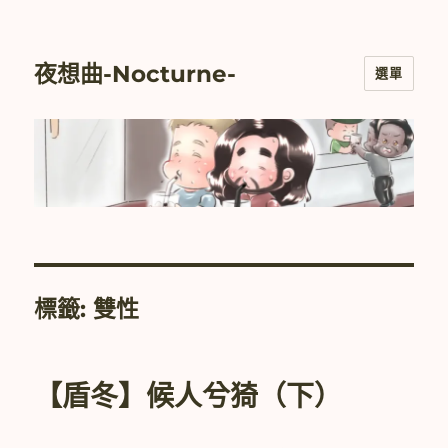
夜想曲-Nocturne-
選單
標籤:
雙性
【盾冬】候人兮猗（下）