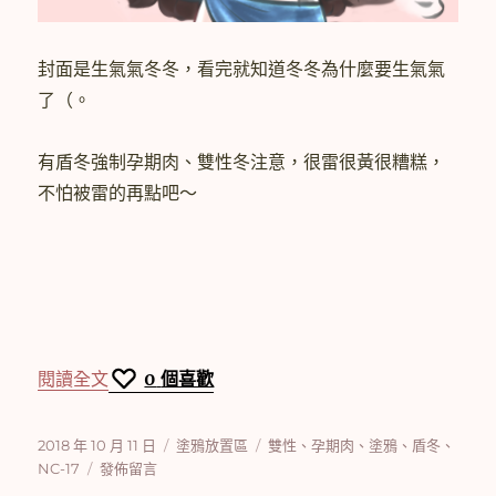
封面是生氣氣冬冬，看完就知道冬冬為什麼要生氣氣
了（。
有盾冬強制孕期肉、雙性冬注意，很雷很黃很糟糕，
不怕被雷的再點吧～
〈[塗鴉]盾冬孕期肉＋α〉
閱讀全文
0
個喜歡
發
分
標
2018 年 10 月 11 日
塗鴉放置區
雙性
、
孕期肉
、
塗鴉
、
盾冬
、
佈
在
類
籤
NC-17
發佈留言
日
〈[塗