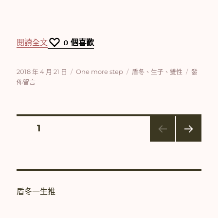
〈【盾冬】One more step (7)完結〉
閱讀全文
0
個喜歡
發
分
標
在
2018 年 4 月 21 日
One more step
盾冬
、
生子
、
雙性
發
佈
類
籤
〈【盾
佈留言
日
冬】
期:
One
more
step
文
頁次
1
(7)
完
下一
章
結〉
頁
分
盾冬一生推
頁