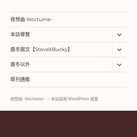
夜想曲-Nocturne-
展
本誌導覽
開
子
選
展
盾冬圖文【SteveXBucky】
單
開
子
選
展
盾冬以外
單
開
子
選
既刊通販
單
夜想曲-Nocturne-
本站採用 WordPress 建置