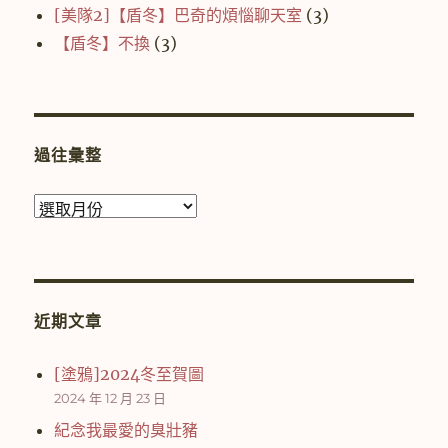
[美隊2]【盾冬】巴奇的煩惱聊天室
(3)
【盾冬】不換
(3)
過往彙整
過
往
彙
整
近期文章
[塗鴉]2024冬至賀圖
2024 年 12 月 23 日
紀念我最愛的臭壯豬