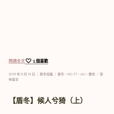
〈【盾冬】候人兮猗（中）〉
閱讀全文
1
個喜歡
發
分
標
在
2019 年 9 月 19 日
盾冬短篇
盾冬
、
NC-17
、
AU
、
雙性
發
佈
類
籤
〈【盾
佈留言
日
冬】
期:
候
人
【盾冬】候人兮猗（上）
兮
猗
（中）〉