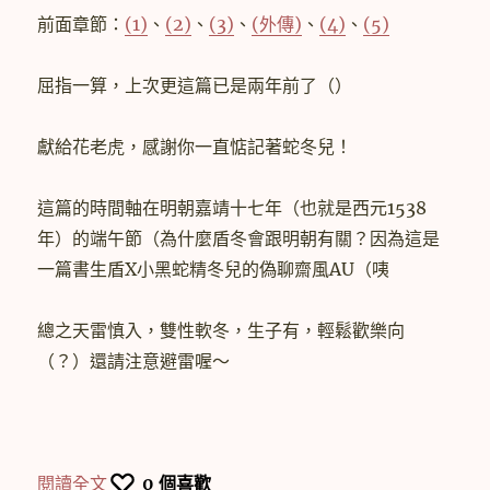
中
前面章節：
(1)
、
(2)
、
(3)
、
(外傳)
、
(4)
、
(5)
屈指一算，上次更這篇已是兩年前了（）
獻給花老虎，感謝你一直惦記著蛇冬兒！
這篇的時間軸在明朝嘉靖十七年（也就是西元1538
年）的端午節（為什麼盾冬會跟明朝有關？因為這是
一篇書生盾X小黑蛇精冬兒的偽聊齋風AU（咦
總之天雷慎入，雙性軟冬，生子有，輕鬆歡樂向
（？）還請注意避雷喔～
〈【盾冬】蛇性 (6)〉
閱讀全文
0
個喜歡