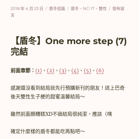
發
分
標
在
2018 年 4 月 23 日
盾冬短篇
盾冬
、
NC-17
、
雙性
發佈留
佈
類
籤
〈【盾
言
日
冬】
期:
Tendernes
完
【盾冬】One more step (7)
結〉
完結
前面章節：
(1)
、
(2)
、
(3)
、
(4)
、
(5)
、
(6)
感謝還沒看到結局就先行預購新刊的朋友！送上巴奇
後天雙性生子梗的甜蜜溫馨結局～
雖然前面頗糟糕XD不過結局很純潔，應該（咦
確定什麼樣的盾冬都能吃再點吧～