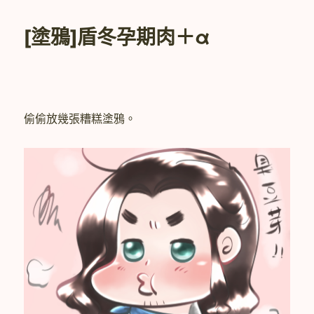
期:
冬】
候
[塗鴉]盾冬孕期肉＋α
人
兮
猗
（上）〉
偷偷放幾張糟糕塗鴉。