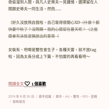
奇偷溜到人間，與凡人史蒂夫一見鍾情，選擇留在人
間跟史蒂夫一同生活，然而……
（好久沒放飛自我啦，自己寫得很開心XD
（什麼？都
快要中秋了？沒問題，我的心還留在夏天呢！（之後
還會有泳裝塗鴉放出的意思（
女裝有、吧唧是雙性會生子，各種天雷，就不放tag
啦，因為太長分成上下篇，不怕雷的再看看吧～
〈【盾冬】候人兮猗（上）〉
閱讀全文
1
個喜歡
發
分
標
2019 年 8 月 30 日
盾冬短篇
盾冬
、
AU
、
雙性
、
R15
、
塗鴉
佈
在
類
籤
發佈留言
日
〈【盾