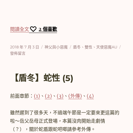
〈【盾冬/evanstan】神父與小惡魔 (7)〉
閱讀全文
2
個喜歡
發
分
標
在
2018 年 7 月 3 日
神父與小惡魔
盾冬
、
雙性
、
天使惡魔AU
佈
類
籤
〈【
發佈留言
日
冬/ev
期:
神
父
【盾冬】蛇性 (5)
與
小
惡
前面章節：
(1)
、
(2)
、
(3)
、
(外傳)
、
(4)
魔
(7)〉
雖然遲到了很多天，不過端午節是一定要來更這篇的
啦～岳父岳母正式登場，本篇沒肉開始走劇情
（？），關於蛇盾跟蛇吧唧請參考外傳。