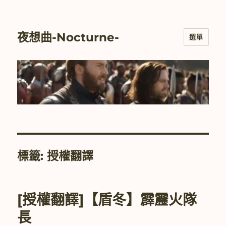
夜想曲-Nocturne-
選單
標籤:
授權翻譯
[授權翻譯]【盾冬】霹靂火隊
長