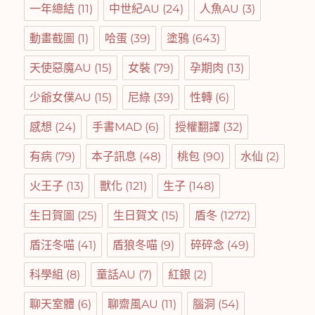
一年總結
(11)
中世紀AU
(24)
人魚AU
(3)
動畫截圖
(1)
哈蛋
(39)
塗鴉
(643)
天使惡魔AU
(15)
女裝
(79)
孕期肉
(13)
少爺女僕AU
(15)
尼綠
(39)
性轉
(6)
感想
(24)
手書MAD
(6)
授權翻譯
(32)
有病
(79)
本子訊息
(48)
桃包
(90)
水仙
(2)
火王子
(13)
獸化
(121)
生子
(148)
生日賀圖
(25)
生日賀文
(15)
盾冬
(1272)
盾汪冬喵
(41)
盾狼冬喵
(9)
碎碎念
(49)
科學組
(8)
童話AU
(7)
紅銀
(2)
聊天室體
(6)
聊齋風AU
(11)
腦洞
(54)