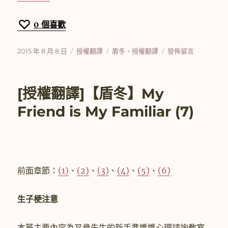
0
個喜歡
發
分
標
在
2015 年 8 月 8 日
授權翻譯
盾冬
、
授權翻譯
發佈留言
佈
類
籤
〈[授
日
權
期:
翻
[授權翻譯]【盾冬】My
譯]
【盾
Friend is My Familiar (7)
冬】
九
頭
蛇
隊
長
前面章節：
(1)
、
(2)
、
(3)
、
(4)
、
(5)
、
(6)
與
冬
生子梗注意
日
士
兵〉
本篇主要內容為叉骨先生的新手準媽媽心理諮詢教室