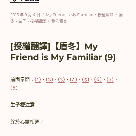
發
分
標
2015 年 9 月 4 日
My Friend is My Familiar
、
授權翻譯
盾
佈
類
在
籤
冬
、
生子
、
授權翻譯
發佈留言
日
〈[授
期:
權
翻
[授權翻譯]【盾冬】My
譯]
【盾
Friend is My Familiar (9)
冬】
My
Friend
is
前面章節：
(1)
、
(2)
、
(3)
、
(4)
、
(5)
、
(6)
、
(7)
、
My
(8)
Familiar
(10)〉
生子梗注意
終於心靈相通了