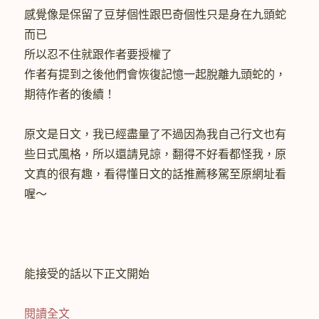
感覺像是保留了豆芽個性跟巴奇個性只是身在九頭蛇
而已
所以忍不住就跟作者要授權了
作者有提到之後他們會恢復記憶一起脫離九頭蛇的，
期待作者的後續！
原文是日文，我已經盡量了不過因為我自己行文也有
些日式風格，所以還請見諒，翻得不好看都怪我，原
文真的很有趣，看得懂日文的話推薦移駕至原網址看
喔～
能接受的話以下正文開始
〈[授權翻譯]【盾冬】九頭蛇隊長與冬日士兵〉
閱讀全文