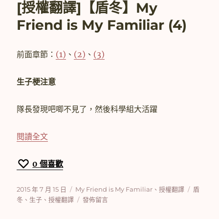
[授權翻譯]【盾冬】My
譯]
【盾
Friend is My Familiar (4)
冬】
My
Friend
前面章節：
(1)
、
(2)
、
(3)
is
My
Familiar
生子梗注意
(5)〉
隊長發現吧唧不見了，然後科學組大活躍
〈[授權翻譯]【盾冬】My Friend is My Familiar
閱讀全文
0
個喜歡
發
分
標
2015 年 7 月 15 日
My Friend is My Familiar
、
授權翻譯
盾
佈
類
在
籤
冬
、
生子
、
授權翻譯
發佈留言
日
〈[授