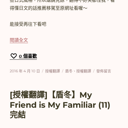
些日式風格，所以還請見諒，翻得不好笑都怪我，看
得懂日文的話推薦移駕至原網址看喔～
能接受再往下看吧
〈[授權翻譯]【盾冬】霹靂火隊長〉
閱讀全文
0
個喜歡
發
分
標
在
2016 年 4 月 10 日
授權翻譯
盾冬
、
授權翻譯
發佈留言
佈
類
籤
〈[授
日
權
期:
翻
[授權翻譯]【盾冬】My
譯]
【盾
Friend is My Familiar (11)
冬】
完結
霹
靂
火