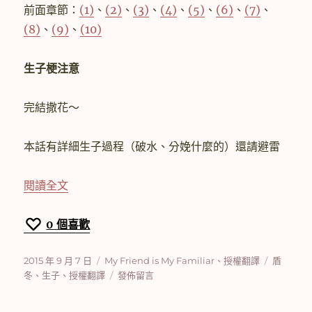
隊
前面章節：
(1)
、
(2)
、
(3)
、
(4)
、
(5)
、
(6)
、
(7)
、
長〉
(8)
、
(9)
、
(10)
生子梗注意
完結撒花～
本話有詳細生子過程（破水、分娩什麼的）還請避雷
〈[授權翻譯]【盾冬】My Friend is My Familia
閱讀全文
0
個喜歡
發
分
標
2015 年 9 月 7 日
My Friend is My Familiar
、
授權翻譯
盾
佈
類
在
籤
冬
、
生子
、
授權翻譯
發佈留言
日
〈[授
期:
權