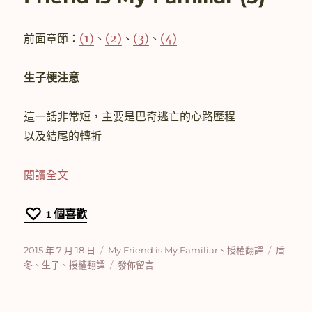
冬】
My
Friend
前面章節：
(1)
、
(2)
、
(3)
、
(4)
is
My
Familiar
生子梗注意
(6)〉
這一話非常短，主要是巴奇逃亡的心路歷程
以及結尾的轉折
〈[授權翻譯]【盾冬】My Friend is My Familiar
閱讀全文
1
個喜歡
發
分
標
2015 年 7 月 18 日
My Friend is My Familiar
、
授權翻譯
盾
佈
類
在
籤
冬
、
生子
、
授權翻譯
發佈留言
日
〈[授
期:
權
翻