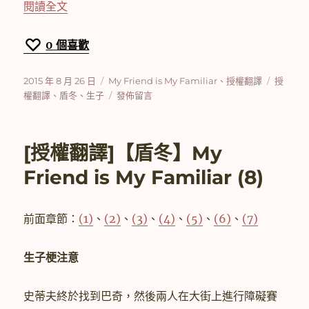
〈[授權翻譯]【盾冬】My Friend is My Familiar
閱讀全文
0
個喜歡
發
分
標
2015 年 8 月 26 日
My Friend is My Familiar
、
授權翻譯
授
佈
類
在
籤
權翻譯
、
盾冬
、
生子
發佈留言
日
〈[授
期:
權
翻
[授權翻譯]【盾冬】My
譯]
【盾
Friend is My Familiar (8)
冬】
My
Friend
前面章節：
(1)
、
(2)
、
(3)
、
(4)
、
(5)
、
(6)
、
(7)
is
My
Familiar
生子梗注意
(9)〉
史蒂夫終於找到巴奇，然後兩人在大街上進行障礙賽