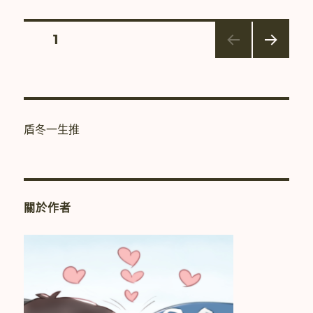
期:
權
翻
譯]
文
頁次
1
【盾
冬】
下一
章
My
頁
Friend
分
is
My
盾冬一生推
Familiar
頁
(4)〉
關於作者