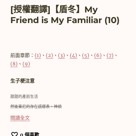
翻
[授權翻譯]【盾冬】My
譯]
【盾
Friend is My Familiar (10)
冬】
My
Friend
is
My
Familiar
前面章節：
(1)
、
(2)
、
(3)
、
(4)
、
(5)
、
(6)
、
(7)
、
(11)
(8)
、
(9)
完
結〉
生子梗注意
甜甜的產前生活
然後東尼的存在感爆表，神煩
〈[授權翻譯]【盾冬】My Friend is My Familiar
閱讀全文
0
個喜歡