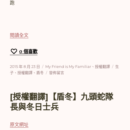
跑
〈[授權翻譯]【盾冬】My Friend is My Familiar
閱讀全文
0
個喜歡
發
分
標
2015 年 8 月 23 日
My Friend is My Familiar
、
授權翻譯
生
佈
類
在
籤
子
、
授權翻譯
、
盾冬
發佈留言
日
〈[授
期:
權
翻
[授權翻譯]【盾冬】九頭蛇隊
譯]
【盾
長與冬日士兵
冬】
My
Friend
原文網址
is