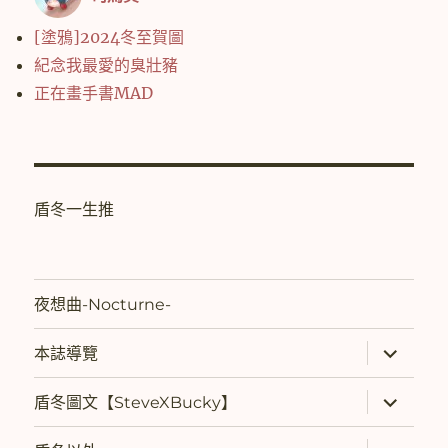
[塗鴉]2024冬至賀圖
紀念我最愛的臭壯豬
正在畫手書MAD
盾冬一生推
夜想曲-Nocturne-
展
本誌導覽
開
子
選
展
盾冬圖文【SteveXBucky】
單
開
子
選
展