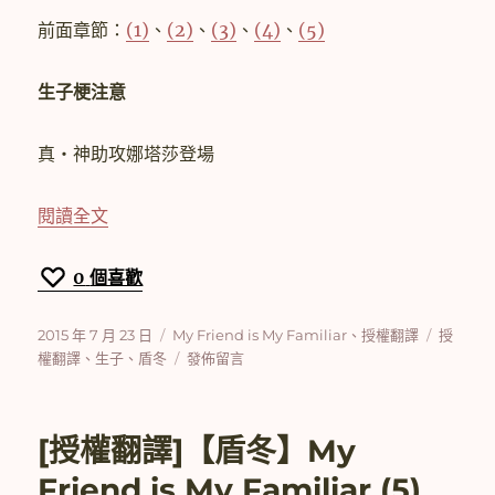
My
Familiar
前面章節：
(1)
、
(2)
、
(3)
、
(4)
、
(5)
(7)〉
生子梗注意
真‧神助攻娜塔莎登場
〈[授權翻譯]【盾冬】My Friend is My Familiar
閱讀全文
0
個喜歡
發
分
標
2015 年 7 月 23 日
My Friend is My Familiar
、
授權翻譯
授
佈
類
在
籤
權翻譯
、
生子
、
盾冬
發佈留言
日
〈[授
期:
權
翻
[授權翻譯]【盾冬】My
譯]
【盾
Friend is My Familiar (5)