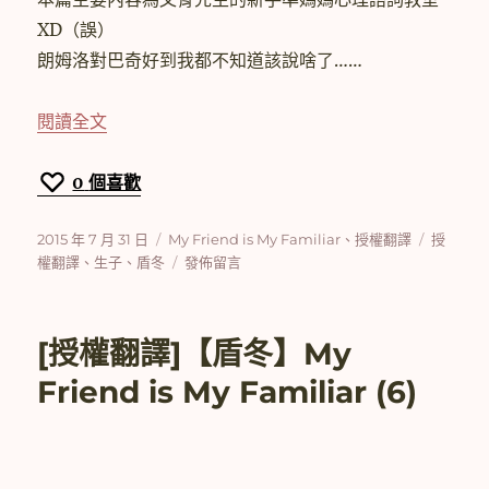
XD（誤）
朗姆洛對巴奇好到我都不知道該說啥了……
〈[授權翻譯]【盾冬】My Friend is My Familiar
閱讀全文
0
個喜歡
發
分
標
2015 年 7 月 31 日
My Friend is My Familiar
、
授權翻譯
授
佈
類
在
籤
權翻譯
、
生子
、
盾冬
發佈留言
日
〈[授
期:
權
翻
[授權翻譯]【盾冬】My
譯]
【盾
Friend is My Familiar (6)
冬】
My
Friend
is