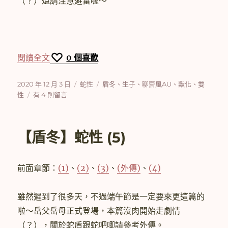
（？）還請注意避雷喔～
〈【盾冬】蛇性 (6)〉
閱讀全文
0
個喜歡
發
分
標
2020 年 12 月 3 日
蛇性
盾冬
、
生子
、
聊齋風AU
、
獸化
、
雙
佈
在
類
籤
性
有 4 則留言
日
〈【盾
期:
冬】
蛇
【盾冬】蛇性 (5)
性
(6)〉
中
前面章節：
(1)
、
(2)
、
(3)
、
(外傳)
、
(4)
雖然遲到了很多天，不過端午節是一定要來更這篇的
啦～岳父岳母正式登場，本篇沒肉開始走劇情
（？），關於蛇盾跟蛇吧唧請參考外傳。