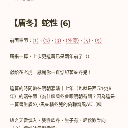
日
〈【盾
期:
冬】
蛇
【盾冬】蛇性 (6)
性
(7)〉
中
前面章節：
(1)
、
(2)
、
(3)
、
(外傳)
、
(4)
、
(5)
屈指一算，上次更這篇已是兩年前了（）
獻給花老虎，感謝你一直惦記著蛇冬兒！
這篇的時間軸在明朝嘉靖十七年（也就是西元1538
年）的端午節（為什麼盾冬會跟明朝有關？因為這是
一篇書生盾X小黑蛇精冬兒的偽聊齋風AU（咦
總之天雷慎入，雙性軟冬，生子有，輕鬆歡樂向