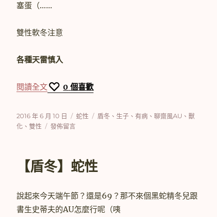
塞蛋（……
張
XD〉
雙性軟冬注意
各種天雷慎入
〈【盾冬】蛇性 (2)〉
閱讀全文
0
個喜歡
發
分
標
2016 年 6 月 10 日
蛇性
盾冬
、
生子
、
有病
、
聊齋風AU
、
獸
佈
在
類
籤
化
、
雙性
發佈留言
日
〈【盾
期:
冬】
蛇
【盾冬】蛇性
性
(2)〉
說起來今天端午節？還是69？那不來個黑蛇精冬兒跟
書生史蒂夫的AU怎麼行呢（咦