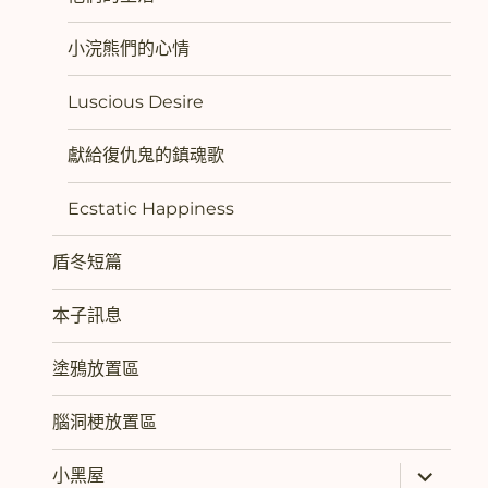
小浣熊們的心情
Luscious Desire
獻給復仇鬼的鎮魂歌
Ecstatic Happiness
盾冬短篇
本子訊息
塗鴉放置區
腦洞梗放置區
展
小黑屋
開