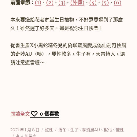
前面章節：
(1)
、
(2)
、
(3)
、
(外傳)
、
(4)
、
(5)
、
(6)
本來要送給花老虎當生日禮物，不好意思遲到了那麼
久！雖然遲了好多天，還是祝你生日快樂！
從書生盾X小黑蛇精冬兒的偽聊齋風變成偽仙劍奇俠風
的奇妙AU（咦），雙性軟冬，生子有，天雷慎入，還
請注意避雷喔～
〈【盾冬】蛇性 (7)〉
閱讀全文
0
個喜歡
發
分
標
2021 年 1 月 8 日
蛇性
盾冬
、
生子
、
聊齋風AU
、
獸化
、
雙性
佈
在
類
籤
有 4 則留言