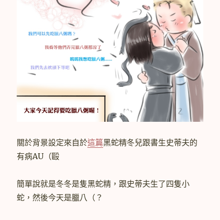
關於背景設定來自於
這篇
黑蛇精冬兒跟書生史蒂夫的
有病AU（毆
簡單說就是冬冬是隻黑蛇精，跟史蒂夫生了四隻小
蛇，然後今天是臘八（？