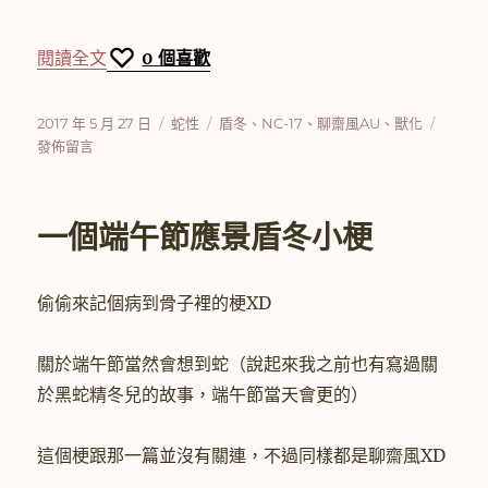
〈【盾冬】相思〉
閱讀全文
0
個喜歡
發
分
標
在
2017 年 5 月 27 日
蛇性
盾冬
、
NC-17
、
聊齋風AU
、
獸化
佈
類
籤
〈【盾
發佈留言
日
冬】
期:
相
思〉
一個端午節應景盾冬小梗
偷偷來記個病到骨子裡的梗XD
關於端午節當然會想到蛇（說起來我之前也有寫過關
於黑蛇精冬兒的故事，端午節當天會更的）
這個梗跟那一篇並沒有關連，不過同樣都是聊齋風XD