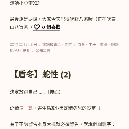
還請小心雷XD
最後還是要說，大家今天記得吃臘八粥喔（正在吃泰
山八寶粥（
0
個喜歡
發
分
標
2017 年 1 月 5 日
塗鴉放置區
、
蛇性
盾冬
、
生子
、
塗鴉
、
聊齋
佈
在
類
籤
風AU
、
獸化
發佈留言
日
〈[塗
期:
鴉]
今
【盾冬】蛇性 (2)
天
是
臘
決定放飛自己……（掩面）
八
所
以
延續
這一篇
，書生盾X小黑蛇精冬兒的設定（
速
塗
了
為了不讓警告本身大概就必須警告，就說個關鍵字：
一