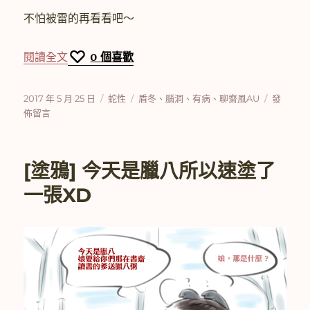
不怕被雷的再看看吧～
〈一個端午節應景盾冬小梗〉
閱讀全文
0
個喜歡
發
分
標
在
2017 年 5 月 25 日
蛇性
盾冬
、
腦洞
、
有病
、
聊齋風AU
發
佈
類
籤
〈一
佈留言
日
個
期:
端
午
[塗鴉] 今天是臘八所以速塗了
節
應
一張XD
景
盾
冬
小
梗〉