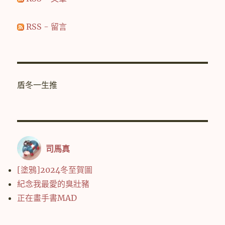
RSS - 留言
盾冬一生推
司馬真
[塗鴉]2024冬至賀圖
紀念我最愛的臭壯豬
正在畫手書MAD