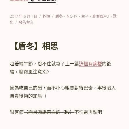
發
分
標
2017 年 6 月 1 日
蛇性
盾冬
、
NC-17
、
生子
、
聊齋風AU
、
獸
佈
在
類
籤
化
發佈留言
日
〈【盾
期:
冬】
蛇
【盾冬】相思
性
(3)〉
趁著端午節，忍不住就寫了上一篇
這個有病梗
的後
續，聊齋風注意XD
因為吃自己的醋，而不小心粗暴對待巴奇，事後陷入
自責後悔的蛇盾（
很有病
（而且肉還帶血的（毆）
不怕雷再點吧