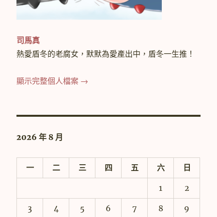
司馬真
熱愛盾冬的老腐女，默默為愛產出中，盾冬一生推！
顯示完整個人檔案 →
2026 年 8 月
一
二
三
四
五
六
日
1
2
3
4
5
6
7
8
9