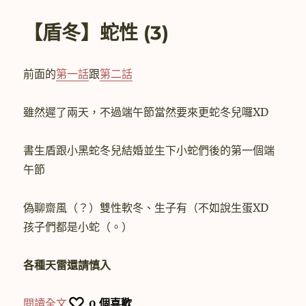
期:
冬】
蛇
【盾冬】蛇性 (3)
性
(4)〉
前面的
第一話
跟
第二話
雖然遲了兩天，不過端午節當然要來更蛇冬兒囉XD
書生盾跟小黑蛇冬兒結婚並生下小蛇們後的第一個端
午節
偽聊齋風（？）雙性軟冬、生子有（不如說生蛋XD
孩子們都是小蛇（。）
各種天雷還請慎入
〈【盾冬】蛇性 (3)〉
閱讀全文
0
個喜歡