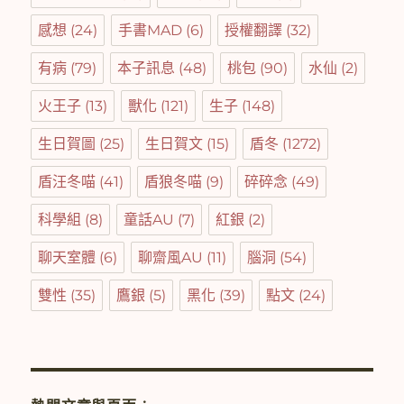
感想
(24)
手書MAD
(6)
授權翻譯
(32)
有病
(79)
本子訊息
(48)
桃包
(90)
水仙
(2)
火王子
(13)
獸化
(121)
生子
(148)
生日賀圖
(25)
生日賀文
(15)
盾冬
(1272)
盾汪冬喵
(41)
盾狼冬喵
(9)
碎碎念
(49)
科學組
(8)
童話AU
(7)
紅銀
(2)
聊天室體
(6)
聊齋風AU
(11)
腦洞
(54)
雙性
(35)
鷹銀
(5)
黑化
(39)
點文
(24)