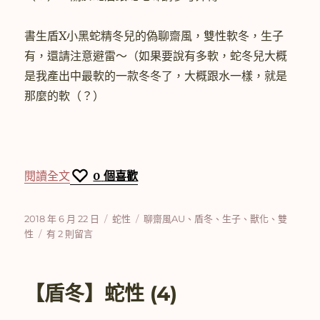
書生盾X小黑蛇精冬兒的偽聊齋風，雙性軟冬，生子
有，還請注意避雷～（如果要說有多軟，蛇冬兒大概
是我產出中最軟的一款冬冬了，大概跟水一樣，就是
那麼的軟（？）
〈【盾冬】蛇性 (5)〉
閱讀全文
0
個喜歡
發
分
標
2018 年 6 月 22 日
蛇性
聊齋風AU
、
盾冬
、
生子
、
獸化
、
雙
佈
在
類
籤
性
有 2 則留言
日
〈【盾
期:
冬】
蛇
【盾冬】蛇性 (4)
性
(5)〉