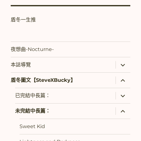
盾冬一生推
夜想曲-Nocturne-
展
本誌導覽
開
子
選
展
盾冬圖文【SteveXBucky】
單
開
子
選
展
已完結中長篇：
單
開
子
選
展
未完結中長篇：
單
開
子
選
Sweet Kid
單