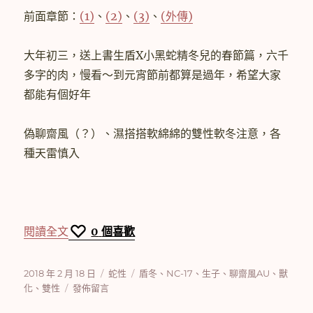
中
前面章節：
(1)
、
(2)
、
(3)
、
(外傳)
大年初三，送上書生盾X小黑蛇精冬兒的春節篇，六千
多字的肉，慢看～到元宵節前都算是過年，希望大家
都能有個好年
偽聊齋風（？）、濕搭搭軟綿綿的雙性軟冬注意，各
種天雷慎入
〈【盾冬】蛇性 (4)〉
閱讀全文
0
個喜歡
發
分
標
2018 年 2 月 18 日
蛇性
盾冬
、
NC-17
、
生子
、
聊齋風AU
、
獸
佈
在
類
籤
化
、
雙性
發佈留言
日
〈【盾