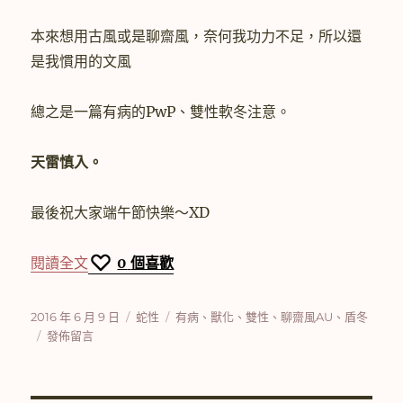
本來想用古風或是聊齋風，奈何我功力不足，所以還
是我慣用的文風
總之是一篇有病的PwP、雙性軟冬注意。
天雷慎入。
最後祝大家端午節快樂～XD
〈【盾冬】蛇性〉
閱讀全文
0
個喜歡
發
分
標
2016 年 6 月 9 日
蛇性
有病
、
獸化
、
雙性
、
聊齋風AU
、
盾冬
佈
在
類
籤
發佈留言
日
〈【盾
期:
冬】
蛇