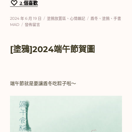
2
個喜歡
發
分
標
2024 年 6 月 19 日
塗鴉放置區
、
心情雜記
盾冬
、
塗鴉
、
手書
佈
在
類
籤
MAD
發佈留言
日
〈正
期:
在
畫
[塗鴉]2024端午節賀圖
手
書
MAD〉
端午節就是要讓盾冬吃粽子啦～