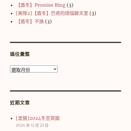
【盾冬】Promise Ring
(3)
[美隊2]【盾冬】巴奇的煩惱聊天室
(3)
【盾冬】不換
(3)
過往彙整
過
往
彙
整
近期文章
[塗鴉]2024冬至賀圖
2024 年 12 月 23 日