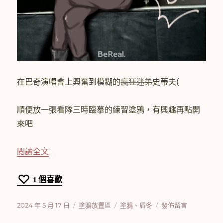
在巴奇演唱會上興奮到模糊的
瘋狂迷弟
史蒂夫(
順便放一張看隊三時臨摹的練習塗鴉，有興趣再點開
來吧
〈[塗鴉]跟風一下那個演唱會的梗XD〉
閱讀全文
1
個喜歡
發
分
標
在
2024 年 5 月 17 日
塗鴉放置區
塗鴉
、
盾冬
發佈留言
佈
類
籤
〈[塗