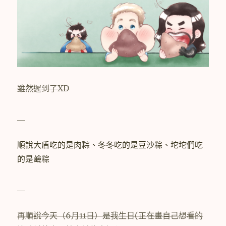
雖然遲到了XD
＿
順說大盾吃的是肉粽、冬冬吃的是豆沙粽、坨坨們吃
的是鹼粽
＿
再順說今天（6月11日）是我生日(正在畫自己想看的