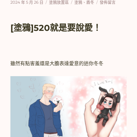
發
分
標
在
2024 年 5 月 26 日
塗鴉放置區
塗鴉
、
盾冬
發佈留言
佈
類
籤
〈[塗
日
鴉]
期:
遲
[塗鴉]520就是要說愛！
到
的
521
賀
圖〉
雖然有點害羞還是大膽表達愛意的迷你冬冬