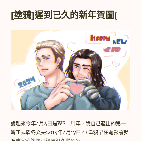
日
鴉]
期:
跟
[塗鴉]遲到已久的新年賀圖(
風
一
下
那
個
演
唱
會
的
梗
XD〉
說起來今年4月4日是WS十周年，我自己產出的第一
篇正式盾冬文是2014年4月17日。(塗鴉早在電影前就
有畫)
(雖然都已經過很久啦XD)