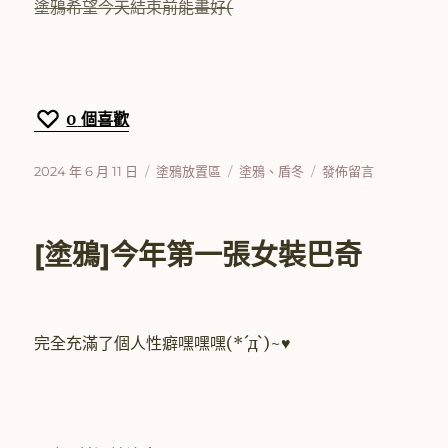
塗鴉希望今天結束前能畫好(
0
個喜歡
發
分
標
在
2024 年 6 月 11 日
塗鴉放置區
塗鴉
、
盾冬
發佈留言
佈
類
籤
〈[塗
日
鴉]2024
期:
端
[塗鴉]今年第一張女裝巴奇
午
節
賀
圖〉
完全充滿了個人性癖嘿嘿嘿(*´д`)~♥