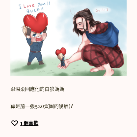
跟溫柔回應他的白狼媽媽
算是前一張520賀圖的後續(?
1
個喜歡