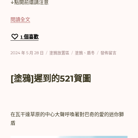
↓點開前還請注意
〈[塗鴉]今年第一張女裝巴奇〉
閱讀全文
1
個喜歡
發
分
標
在
2024 年 5 月 28 日
塗鴉放置區
塗鴉
、
盾冬
發佈留言
佈
類
籤
〈[塗
日
鴉]
期:
今
[塗鴉]遲到的521賀圖
年
第
一
張
女
裝
在瓦干達草原的中心大聲呼喚著對巴奇的愛的迷你獅
巴
盾
奇〉