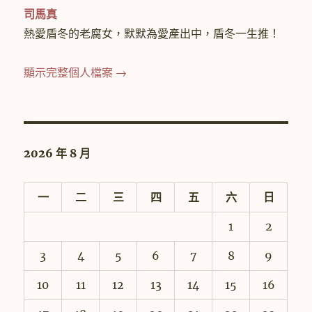
司馬真
熱愛盾冬的老腐女，默默為愛產出中，盾冬一生推！
顯示完整個人檔案 →
2026 年 8 月
一
二
三
四
五
六
日
1
2
3
4
5
6
7
8
9
10
11
12
13
14
15
16