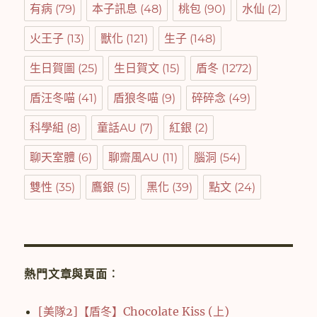
有病
(79)
本子訊息
(48)
桃包
(90)
水仙
(2)
火王子
(13)
獸化
(121)
生子
(148)
生日賀圖
(25)
生日賀文
(15)
盾冬
(1272)
盾汪冬喵
(41)
盾狼冬喵
(9)
碎碎念
(49)
科學組
(8)
童話AU
(7)
紅銀
(2)
聊天室體
(6)
聊齋風AU
(11)
腦洞
(54)
雙性
(35)
鷹銀
(5)
黑化
(39)
點文
(24)
熱門文章與頁面︰
[美隊2]【盾冬】Chocolate Kiss (上)