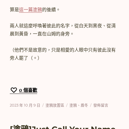
算是
這一篇塗鴉
的後續。
兩人就這麼呼喚著彼此的名字，從白天到黑夜、從清
晨到黃昏，一直在山姆的身旁。
（他們不是故意的，只是相愛的人眼中只有彼此沒有
旁人罷了（。）
0
個喜歡
發
分
標
在
2023 年 10 月 9 日
塗鴉放置區
塗鴉
、
盾冬
發佈留言
佈
類
籤
〈[塗
日
鴉]
期:
呼