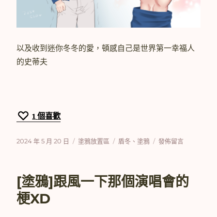
以及收到迷你冬冬的愛，頓感自己是世界第一幸福人
的史蒂夫
1
個喜歡
發
分
標
在
2024 年 5 月 20 日
塗鴉放置區
盾冬
、
塗鴉
發佈留言
佈
類
籤
〈[塗
日
鴉]520
期:
就
[塗鴉]跟風一下那個演唱會的
是
要
梗XD
說
愛！〉