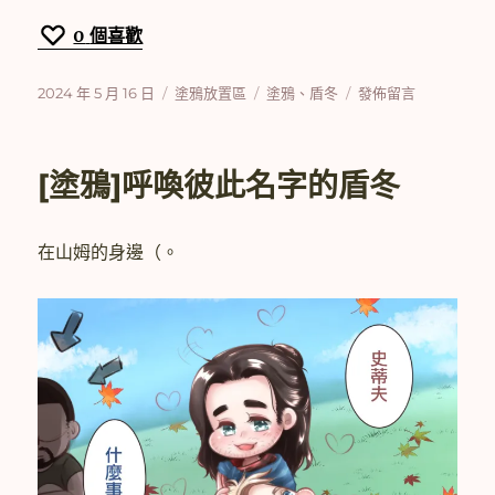
0
個喜歡
發
分
標
在
2024 年 5 月 16 日
塗鴉放置區
塗鴉
、
盾冬
發佈留言
佈
類
籤
〈[塗
日
鴉]
期:
遲
[塗鴉]呼喚彼此名字的盾冬
到
已
久
在山姆的身邊（。
的
新
年
賀
圖
(〉