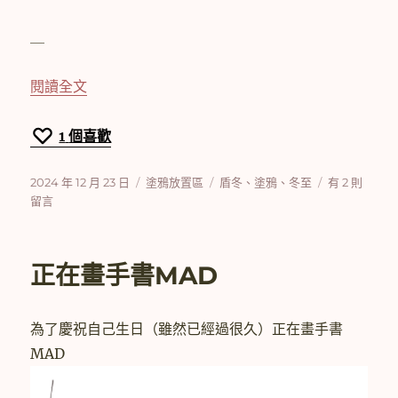
＿
〈[塗鴉]2024冬至賀圖〉
閱讀全文
1
個喜歡
發
分
標
在
2024 年 12 月 23 日
塗鴉放置區
盾冬
、
塗鴉
、
冬至
有 2 則
佈
類
籤
〈[塗
留言
日
鴉]2024
期:
冬
至
正在畫手書MAD
賀
圖〉
中
為了慶祝自己生日（雖然已經過很久）正在畫手書
MAD