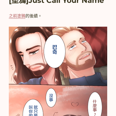
[塗鴉]Just Call Your Name
喚
彼
此
之前塗鴉
的後續。
名
字
的
盾
冬〉