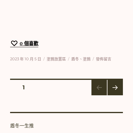
0
個喜歡
發
分
標
在
2023 年 10 月 5 日
塗鴉放置區
盾冬
、
塗鴉
發佈留言
佈
類
籤
〈[塗
日
鴉]Just
期:
Call
Your
文
頁次
1
Name〉
下一
章
頁
分
盾冬一生推
頁